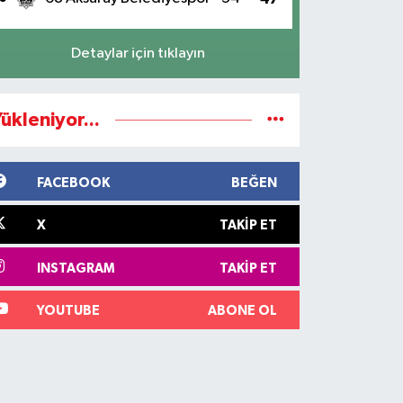
Detaylar için tıklayın
ükleniyor...
FACEBOOK
BEĞEN
X
TAKIP ET
INSTAGRAM
TAKIP ET
YOUTUBE
ABONE OL