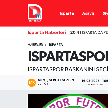
Isparta
Asayiş
Si
Isparta Nöbetçi Eczaneler
Isparta Hava Durumu
Isparta Haberleri
20:41
ISPARTA’DA P
Isparta Namaz Vakitleri
HABERLER
ISPARTA
ISPARTASPO
Isparta Trafik Yoğunluk Haritası
Süper Lig Puan Durumu ve Fikstür
ISPARTASPOR BAŞKANINI SEÇ
Tüm Manşetler
MEMIŞ SERHAT SEZGIN
16.05.2026 - 16:
EDITÖR
YAYINLANMA
Son Dakika Haberleri
Haber Arşivi