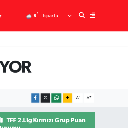
°
9
r
Isparta
İYOR
-
+
A
A
TFF 2.Lig Kırmızı Grup Puan
Durumu