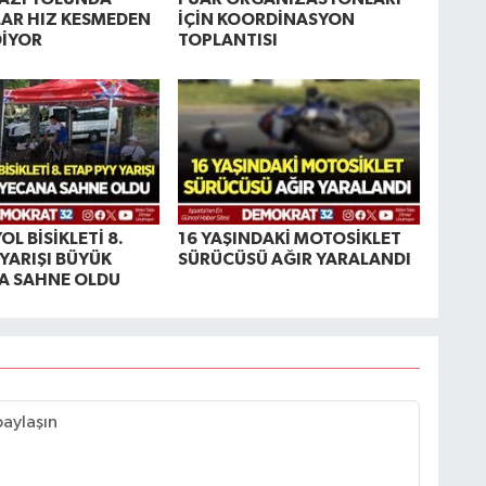
AR HIZ KESMEDEN
İÇİN KOORDİNASYON
DİYOR
TOPLANTISI
OL BİSİKLETİ 8.
16 YAŞINDAKİ MOTOSİKLET
 YARIŞI BÜYÜK
SÜRÜCÜSÜ AĞIR YARALANDI
A SAHNE OLDU