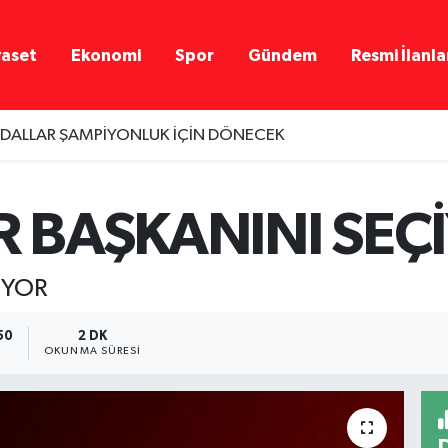
yaset
Ekonomi
Spor
Gündem
Resmi İlanla
EDALLAR ŞAMPİYONLUK İÇİN DÖNECEK
R BAŞKANINI SEÇ
İYOR
50
2 DK
OKUNMA SÜRESI