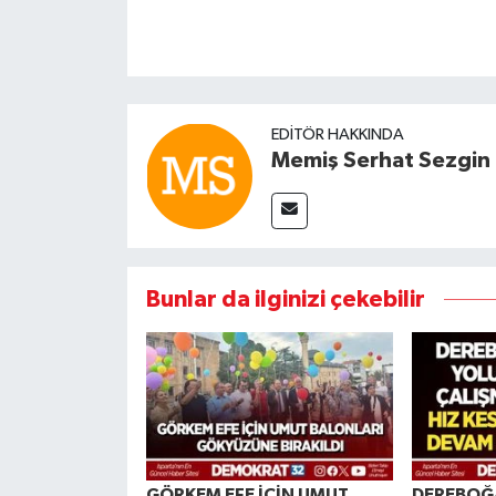
EDITÖR HAKKINDA
Memiş Serhat Sezgin
Bunlar da ilginizi çekebilir
GÖRKEM EFE İÇİN UMUT
DEREBOĞ