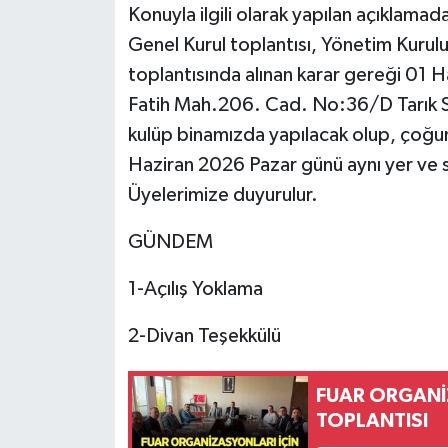
Konuyla ilgili olarak yapılan açıklama
Genel Kurul toplantısı, Yönetim Kuru
toplantısında alınan karar gereği 01 
Fatih Mah.206. Cad. No:36/D Tarık S
kulüp binamızda yapılacak olup, çoğun
Haziran 2026 Pazar günü aynı yer ve s
Üyelerimize duyurulur.
GÜNDEM
1-Açılış Yoklama
2-Divan Teşekkülü
FUAR ORGANİ
TOPLANTISI