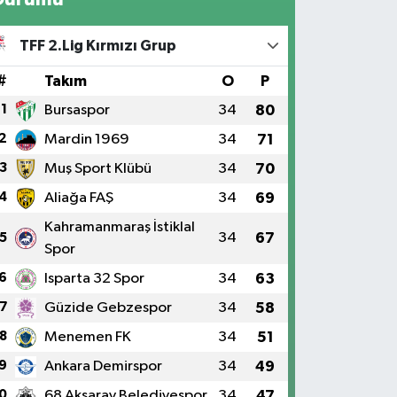
TFF 2.Lig Kırmızı Grup
#
Takım
O
P
1
Bursaspor
34
80
2
Mardin 1969
34
71
3
Muş Sport Klübü
34
70
4
Aliağa FAŞ
34
69
Kahramanmaraş İstiklal
34
67
5
Spor
6
Isparta 32 Spor
34
63
7
Güzide Gebzespor
34
58
8
Menemen FK
34
51
9
Ankara Demirspor
34
49
0
68 Aksaray Belediyespor
34
47