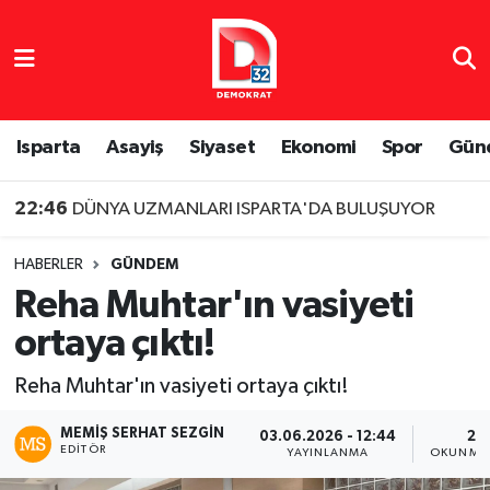
Isparta Nöbetçi Eczaneler
Isparta Hava Durumu
Isparta
Asayiş
Siyaset
Ekonomi
Spor
Gün
Isparta Namaz Vakitleri
22:46
DÜNYA UZMANLARI ISPARTA'DA BULUŞUYOR
Isparta Trafik Yoğunluk Haritası
HABERLER
GÜNDEM
Reha Muhtar'ın vasiyeti
Süper Lig Puan Durumu ve Fikstür
ortaya çıktı!
Tüm Manşetler
Reha Muhtar'ın vasiyeti ortaya çıktı!
Son Dakika Haberleri
MEMIŞ SERHAT SEZGIN
03.06.2026 - 12:44
2 
EDITÖR
YAYINLANMA
OKUNMA 
Haber Arşivi