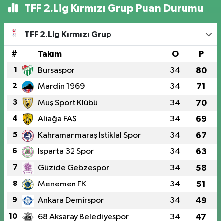
TFF 2.Lig Kırmızı Grup Puan Durumu
TFF 2.Lig Kırmızı Grup
#
Takım
O
P
1
Bursaspor
34
80
2
Mardin 1969
34
71
3
Muş Sport Klübü
34
70
4
Aliağa FAŞ
34
69
5
Kahramanmaraş İstiklal Spor
34
67
6
Isparta 32 Spor
34
63
7
Güzide Gebzespor
34
58
8
Menemen FK
34
51
9
Ankara Demirspor
34
49
10
68 Aksaray Belediyespor
34
47