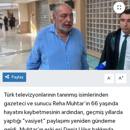
Paylaş
-
+
A
A
Türk televizyonlarının tanınmış isimlerinden
gazeteci ve sunucu Reha Muhtar'ın 66 yaşında
hayatını kaybetmesinin ardından, geçmiş yıllarda
yaptığı "vasiyet" paylaşımı yeniden gündeme
geldi. Muhtar'ın eski eşi Deniz Uğur hakkında