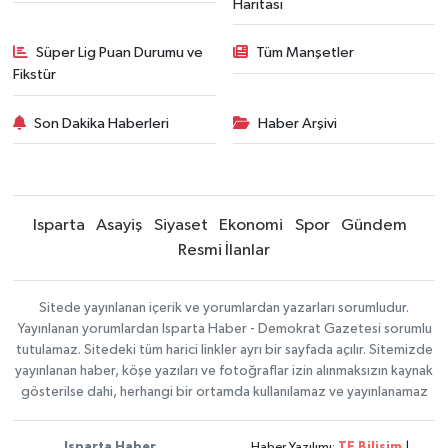
Haritası
Süper Lig Puan Durumu ve
Tüm Manşetler
Fikstür
Son Dakika Haberleri
Haber Arşivi
Isparta
Asayiş
Siyaset
Ekonomi
Spor
Gündem
Resmi İlanlar
Sitede yayınlanan içerik ve yorumlardan yazarları sorumludur.
Yayınlanan yorumlardan Isparta Haber - Demokrat Gazetesi sorumlu
tutulamaz. Sitedeki tüm harici linkler ayrı bir sayfada açılır. Sitemizde
yayınlanan haber, köşe yazıları ve fotoğraflar izin alınmaksızın kaynak
gösterilse dahi, herhangi bir ortamda kullanılamaz ve yayınlanamaz
Isparta Haber
Haber Yazılımı:
TE Bilişim
|