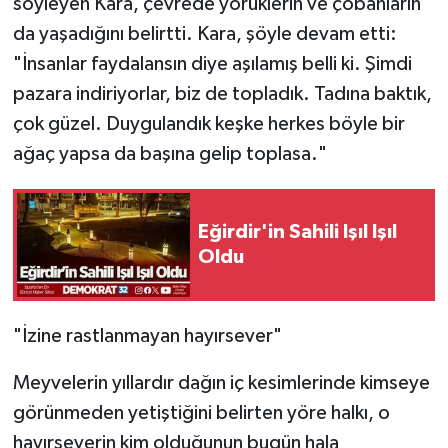
söyleyen Kara, çevrede yörüklerin ve çobanların
da yaşadığını belirtti. Kara, şöyle devam etti:
"İnsanlar faydalansın diye aşılamış belli ki. Şimdi
pazara indiriyorlar, biz de topladık. Tadına baktık,
çok güzel. Duygulandık keşke herkes böyle bir
ağaç yapsa da başına gelip toplasa."
Eğirdir'in Sahili Işıl Işıl
Oldu
"İzine rastlanmayan hayırsever"
Meyvelerin yıllardır dağın iç kesimlerinde kimseye
görünmeden yetiştiğini belirten yöre halkı, o
hayırseverin kim olduğunun bugün hala