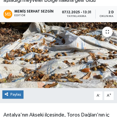
aşıladığı meyveler bölge halkına gelir oldu
MEMIŞ SERHAT SEZGIN
07.12.2025 - 13:31
2 DK
EDITÖR
YAYINLANMA
OKUNMA S
Paylaş
-
+
A
A
Antalya'nın Akseki ilçesinde, Toros Dağları'nın iç