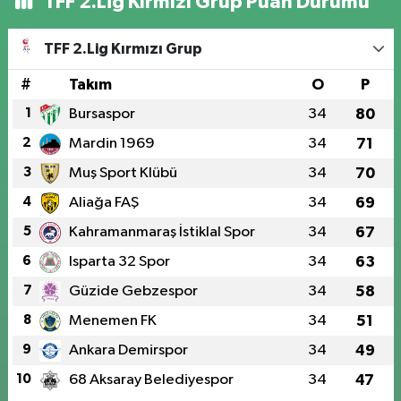
TFF 2.Lig Kırmızı Grup Puan Durumu
TFF 2.Lig Kırmızı Grup
#
Takım
O
P
1
Bursaspor
34
80
2
Mardin 1969
34
71
3
Muş Sport Klübü
34
70
4
Aliağa FAŞ
34
69
5
Kahramanmaraş İstiklal Spor
34
67
6
Isparta 32 Spor
34
63
7
Güzide Gebzespor
34
58
8
Menemen FK
34
51
9
Ankara Demirspor
34
49
10
68 Aksaray Belediyespor
34
47