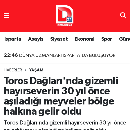
Isparta Nöbetçi Eczaneler
Isparta Hava Durumu
Isparta
Asayiş
Siyaset
Ekonomi
Spor
Gün
Isparta Namaz Vakitleri
22:46
DÜNYA UZMANLARI ISPARTA'DA BULUŞUYOR
Isparta Trafik Yoğunluk Haritası
HABERLER
YAŞAM
Toros Dağları'nda gizemli
Süper Lig Puan Durumu ve Fikstür
hayırseverin 30 yıl önce
Tüm Manşetler
aşıladığı meyveler bölge
halkına gelir oldu
Son Dakika Haberleri
Toros Dağları'nda gizemli hayırseverin 30 yıl önce
Haber Arşivi