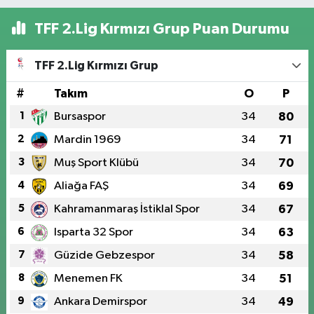
TFF 2.Lig Kırmızı Grup Puan Durumu
TFF 2.Lig Kırmızı Grup
#
Takım
O
P
1
Bursaspor
34
80
2
Mardin 1969
34
71
3
Muş Sport Klübü
34
70
4
Aliağa FAŞ
34
69
5
Kahramanmaraş İstiklal Spor
34
67
6
Isparta 32 Spor
34
63
7
Güzide Gebzespor
34
58
8
Menemen FK
34
51
9
Ankara Demirspor
34
49