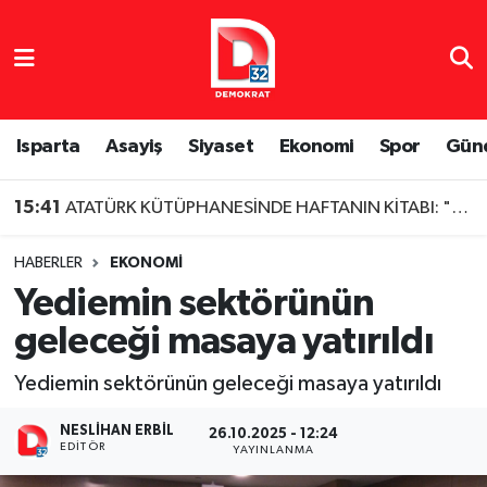
Isparta Nöbetçi Eczaneler
Isparta Hava Durumu
Isparta
Asayiş
Siyaset
Ekonomi
Spor
Gün
Isparta Namaz Vakitleri
15:41
ATATÜRK KÜTÜPHANESİNDE HAFTANIN KİTABI: "CEMİLE'MİN GEZDİĞİ DAĞLAR MEŞELİ"
Isparta Trafik Yoğunluk Haritası
HABERLER
EKONOMI
Yediemin sektörünün
Süper Lig Puan Durumu ve Fikstür
geleceği masaya yatırıldı
Tüm Manşetler
Yediemin sektörünün geleceği masaya yatırıldı
Son Dakika Haberleri
NESLIHAN ERBIL
26.10.2025 - 12:24
EDITÖR
YAYINLANMA
Haber Arşivi