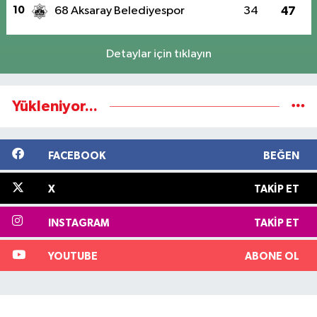
10
68 Aksaray Belediyespor
34
47
Detaylar için tıklayın
Yükleniyor...
FACEBOOK
BEĞEN
X
TAKIP ET
INSTAGRAM
TAKIP ET
YOUTUBE
ABONE OL