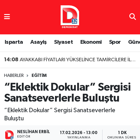
Isparta Nöbetçi Eczaneler
Isparta Hava Durumu
Isparta
Asayiş
Siyaset
Ekonomi
Spor
Gün
Isparta Namaz Vakitleri
14:08
AYAKKABI FİYATLARI YÜKSELİNCE TAMİRCİLERE İLGİ ARTTI
Isparta Trafik Yoğunluk Haritası
HABERLER
EĞITIM
“Eklektik Dokular” Sergisi
Süper Lig Puan Durumu ve Fikstür
Sanatseverlerle Buluştu
Tüm Manşetler
“Eklektik Dokular” Sergisi Sanatseverlerle
Buluştu
Son Dakika Haberleri
NESLIHAN ERBIL
17.02.2026 - 13:00
1 DK
Haber Arşivi
EDITÖR
YAYINLANMA
OKUNMA SÜRESI