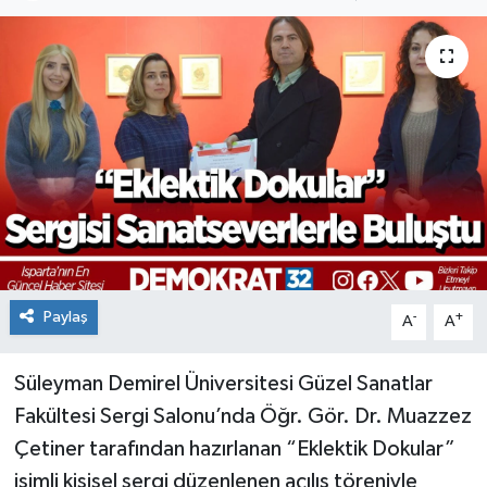
Paylaş
-
+
A
A
Süleyman Demirel Üniversitesi Güzel Sanatlar
Fakültesi Sergi Salonu’nda Öğr. Gör. Dr. Muazzez
Çetiner tarafından hazırlanan “Eklektik Dokular”
isimli kişisel sergi düzenlenen açılış töreniyle