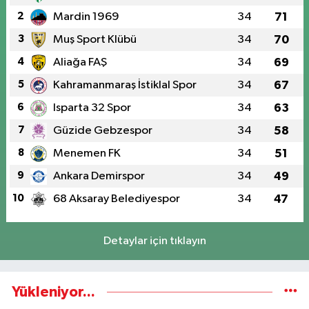
2
Mardin 1969
34
71
3
Muş Sport Klübü
34
70
4
Aliağa FAŞ
34
69
5
Kahramanmaraş İstiklal Spor
34
67
6
Isparta 32 Spor
34
63
7
Güzide Gebzespor
34
58
8
Menemen FK
34
51
9
Ankara Demirspor
34
49
10
68 Aksaray Belediyespor
34
47
Detaylar için tıklayın
Yükleniyor...