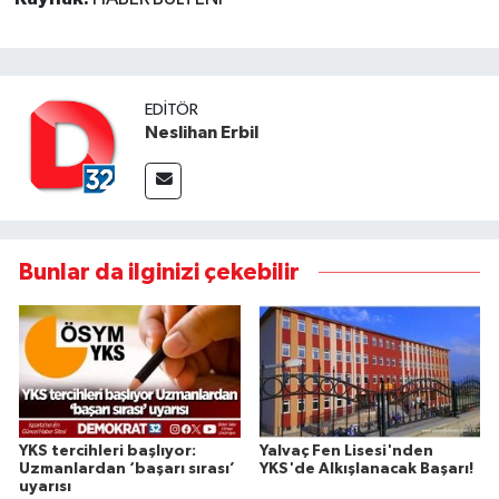
EDITÖR
Neslihan Erbil
Bunlar da ilginizi çekebilir
YKS tercihleri başlıyor:
Yalvaç Fen Lisesi'nden
Uzmanlardan ‘başarı sırası’
YKS'de Alkışlanacak Başarı!
uyarısı