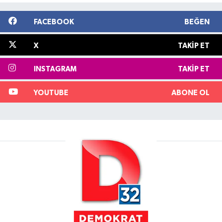
FACEBOOK
BEĞEN
X
TAKIP ET
INSTAGRAM
TAKIP ET
YOUTUBE
ABONE OL