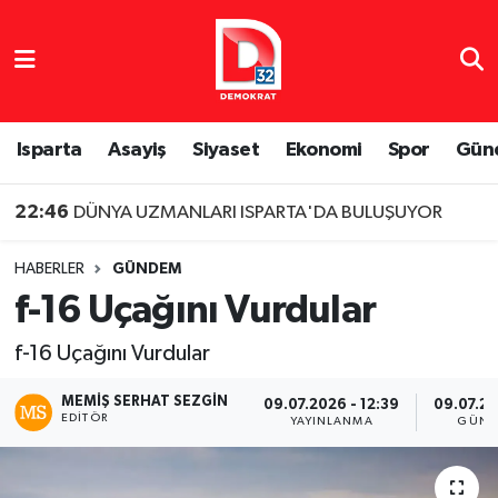
Isparta Nöbetçi Eczaneler
Isparta Hava Durumu
Isparta
Asayiş
Siyaset
Ekonomi
Spor
Gün
Isparta Namaz Vakitleri
22:46
DÜNYA UZMANLARI ISPARTA'DA BULUŞUYOR
Isparta Trafik Yoğunluk Haritası
HABERLER
GÜNDEM
f-16 Uçağını Vurdular
Süper Lig Puan Durumu ve Fikstür
f-16 Uçağını Vurdular
Tüm Manşetler
MEMIŞ SERHAT SEZGIN
09.07.2026 - 12:39
09.07.20
EDITÖR
Son Dakika Haberleri
YAYINLANMA
GÜNC
Haber Arşivi