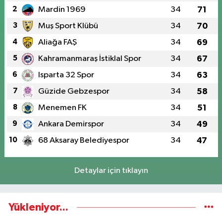
2
Mardin 1969
34
71
3
Muş Sport Klübü
34
70
4
Aliağa FAŞ
34
69
5
Kahramanmaraş İstiklal Spor
34
67
6
Isparta 32 Spor
34
63
7
Güzide Gebzespor
34
58
8
Menemen FK
34
51
9
Ankara Demirspor
34
49
10
68 Aksaray Belediyespor
34
47
Detaylar için tıklayın
Yükleniyor...