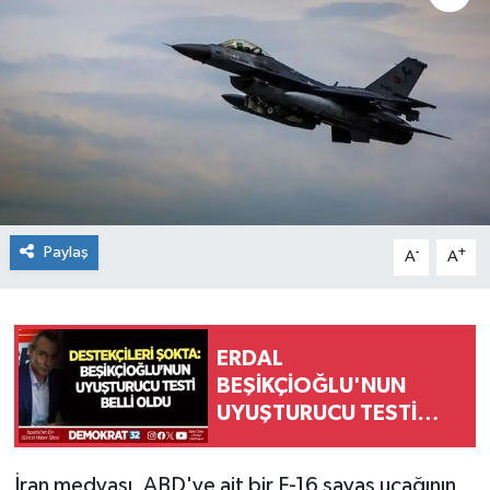
Paylaş
-
+
A
A
ERDAL
BEŞİKÇİOĞLU'NUN
UYUŞTURUCU TESTİ
BELLİ OLDU
İran medyası, ABD'ye ait bir F-16 savaş uçağının