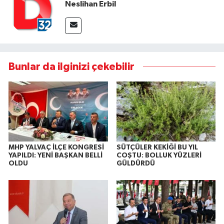
Neslihan Erbil
Bunlar da ilginizi çekebilir
MHP YALVAÇ İLÇE KONGRESİ
SÜTÇÜLER KEKİĞİ BU YIL
YAPILDI: YENİ BAŞKAN BELLİ
COŞTU: BOLLUK YÜZLERİ
OLDU
GÜLDÜRDÜ