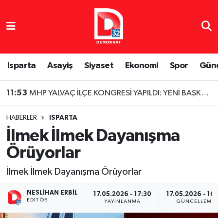
Isparta Nöbetçi Eczaneler
Isparta Hava Durumu
Isparta
Asayiş
Siyaset
Ekonomi
Spor
Gün
Isparta Namaz Vakitleri
11:53
MHP YALVAÇ İLÇE KONGRESİ YAPILDI: YENİ BAŞKAN BELLİ OLDU
Isparta Trafik Yoğunluk Haritası
HABERLER
ISPARTA
İlmek İlmek Dayanışma
Süper Lig Puan Durumu ve Fikstür
Örüyorlar
Tüm Manşetler
İlmek İlmek Dayanışma Örüyorlar
Son Dakika Haberleri
NESLIHAN ERBIL
17.05.2026 - 17:30
17.05.2026 - 10
EDITÖR
YAYINLANMA
GÜNCELLEME
Haber Arşivi