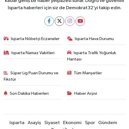
kadar geniş bir haber yelpazesi sunar. Doğru ve güvenilir
Isparta haberleri için siz de Demokrat32’yi takip edin.
Isparta Nöbetçi Eczaneler
Isparta Hava Durumu
Isparta Namaz Vakitleri
Isparta Trafik Yoğunluk
Haritası
Süper Lig Puan Durumu ve
Tüm Manşetler
Fikstür
Son Dakika Haberleri
Haber Arşivi
Isparta
Asayiş
Siyaset
Ekonomi
Spor
Gündem