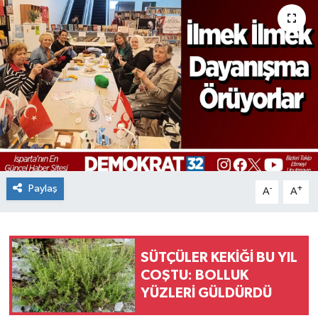
Paylaş
-
+
A
A
SÜTÇÜLER KEKİĞİ BU YIL
COŞTU: BOLLUK
YÜZLERİ GÜLDÜRDÜ