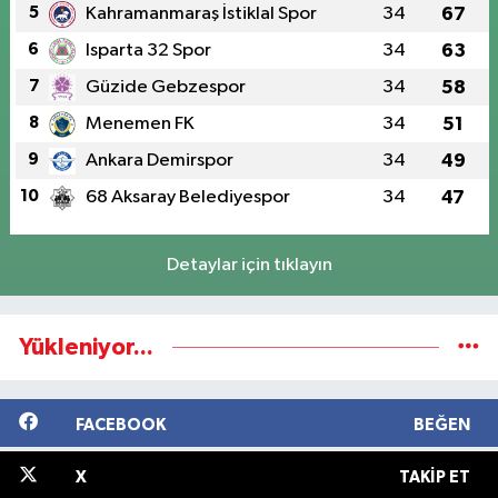
5
Kahramanmaraş İstiklal Spor
34
67
6
Isparta 32 Spor
34
63
7
Güzide Gebzespor
34
58
8
Menemen FK
34
51
9
Ankara Demirspor
34
49
10
68 Aksaray Belediyespor
34
47
Detaylar için tıklayın
Yükleniyor...
FACEBOOK
BEĞEN
X
TAKIP ET