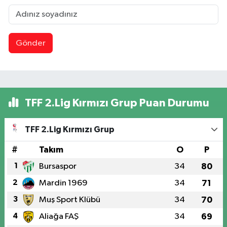
Gönder
TFF 2.Lig Kırmızı Grup Puan Durumu
TFF 2.Lig Kırmızı Grup
#
Takım
O
P
1
Bursaspor
34
80
2
Mardin 1969
34
71
3
Muş Sport Klübü
34
70
4
Aliağa FAŞ
34
69