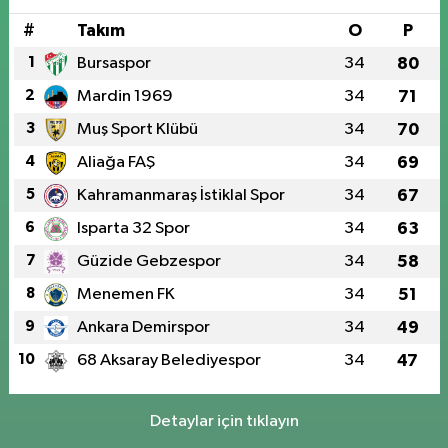
#
Takım
O
P
1
Bursaspor
34
80
2
Mardin 1969
34
71
3
Muş Sport Klübü
34
70
4
Aliağa FAŞ
34
69
5
Kahramanmaraş İstiklal Spor
34
67
6
Isparta 32 Spor
34
63
7
Güzide Gebzespor
34
58
8
Menemen FK
34
51
9
Ankara Demirspor
34
49
10
68 Aksaray Belediyespor
34
47
Detaylar için tıklayın