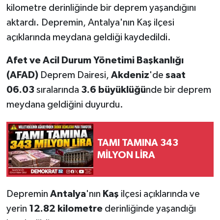
kilometre derinliğinde bir deprem yaşandığını
aktardı. Depremin, Antalya'nın Kaş ilçesi
açıklarında meydana geldiği kaydedildi.
Afet ve Acil Durum Yönetimi Başkanlığı
(AFAD)
Deprem Dairesi,
Akdeniz
'de
saat
06.03
sıralarında
3.6 büyüklüğü
nde bir deprem
meydana geldiğini duyurdu.
TAMI TAMINA 343
MİLYON LİRA
Depremin
Antalya
'nın
Kaş
ilçesi açıklarında ve
yerin
12.82 kilometre
derinliğinde yaşandığı