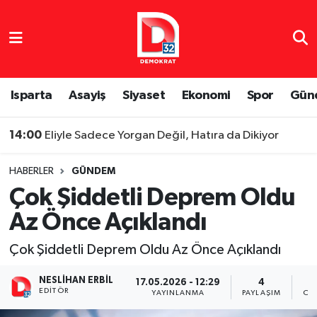
Isparta Nöbetçi Eczaneler
Isparta Hava Durumu
Isparta
Asayiş
Siyaset
Ekonomi
Spor
Gün
Isparta Namaz Vakitleri
14:00
Eliyle Sadece Yorgan Değil, Hatıra da Dikiyor
Isparta Trafik Yoğunluk Haritası
HABERLER
GÜNDEM
Çok Şiddetli Deprem Oldu
Süper Lig Puan Durumu ve Fikstür
Az Önce Açıklandı
Tüm Manşetler
Çok Şiddetli Deprem Oldu Az Önce Açıklandı
Son Dakika Haberleri
NESLIHAN ERBIL
17.05.2026 - 12:29
4
EDITÖR
YAYINLANMA
PAYLAŞIM
OK
Haber Arşivi