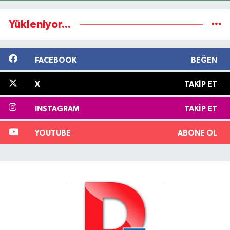
Yükleniyor...
FACEBOOK
BEĞEN
X
TAKIP ET
INSTAGRAM
TAKIP ET
YOUTUBE
ABONE OL