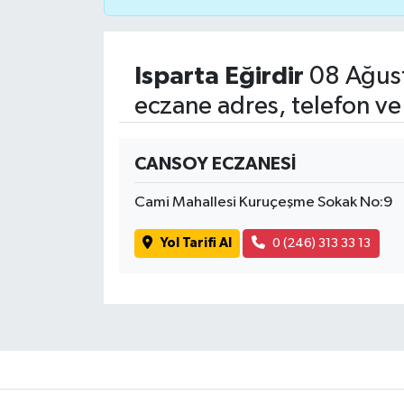
Isparta Eğirdir
08 Ağust
eczane adres, telefon ve
CANSOY ECZANESİ
Cami Mahallesi Kuruçeşme Sokak No:9
Yol Tarifi Al
0 (246) 313 33 13