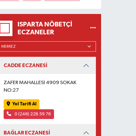
ISPARTA NÖBETÇI
ECZANELER
CADDE ECZANESİ
ZAFER MAHALLESİ 4909 SOKAK
NO:27
Yol Tarifi Al
0 (246) 228 59 76
BAĞLAR ECZANESİ