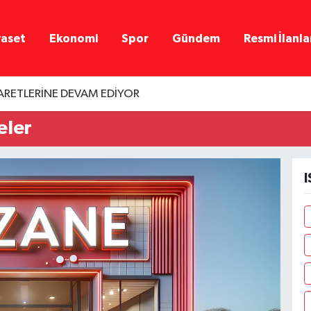
yaset
Ekonomi
Spor
Gündem
Resmi İlanla
YARETLERİNE DEVAM EDİYOR
eler