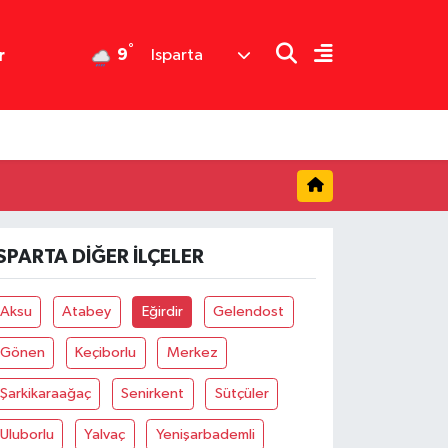
°
9
r
Isparta
ISPARTA DIĞER İLÇELER
Aksu
Atabey
Eğirdir
Gelendost
Gönen
Keçiborlu
Merkez
Şarkikaraağaç
Senirkent
Sütçüler
Uluborlu
Yalvaç
Yenişarbademli