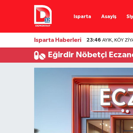
Isparta
Asayiş
Si
Isparta Nöbetçi Eczaneler
Isparta Hava Durumu
Isparta Haberleri
23:46
AYIK, KÖY Zİ
Isparta Namaz Vakitleri
Eğirdir Nöbetçi Eczan
Isparta Trafik Yoğunluk Haritası
Süper Lig Puan Durumu ve Fikstür
Tüm Manşetler
Son Dakika Haberleri
Haber Arşivi