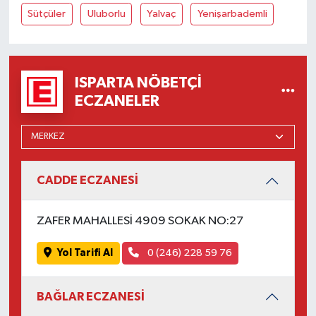
Sütçüler
Uluborlu
Yalvaç
Yenişarbademli
ISPARTA NÖBETÇI
ECZANELER
CADDE ECZANESİ
ZAFER MAHALLESİ 4909 SOKAK NO:27
Yol Tarifi Al
0 (246) 228 59 76
BAĞLAR ECZANESİ