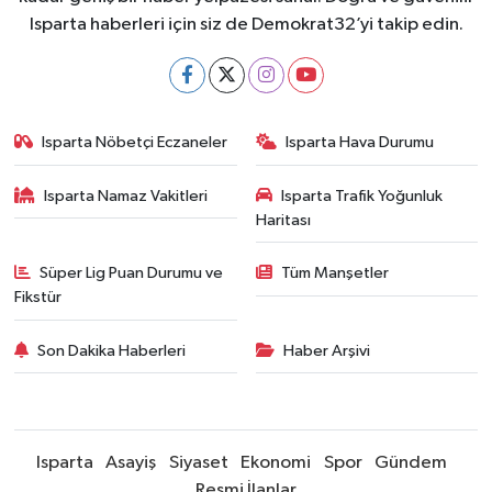
Isparta haberleri için siz de Demokrat32’yi takip edin.
Isparta Nöbetçi Eczaneler
Isparta Hava Durumu
Isparta Namaz Vakitleri
Isparta Trafik Yoğunluk
Haritası
Süper Lig Puan Durumu ve
Tüm Manşetler
Fikstür
Son Dakika Haberleri
Haber Arşivi
Isparta
Asayiş
Siyaset
Ekonomi
Spor
Gündem
Resmi İlanlar