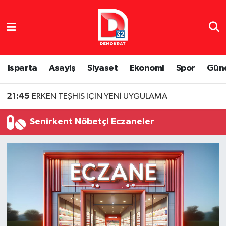
Isparta Nöbetçi Eczaneler
Isparta Hava Durumu
Isparta
Asayiş
Siyaset
Ekonomi
Spor
Gün
Isparta Namaz Vakitleri
21:45
ERKEN TEŞHİS İÇİN YENİ UYGULAMA
Isparta Trafik Yoğunluk Haritası
Senirkent Nöbetçi Eczaneler
Süper Lig Puan Durumu ve Fikstür
Tüm Manşetler
Son Dakika Haberleri
Haber Arşivi