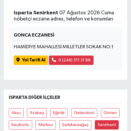
Isparta Senirkent
07 Ağustos 2026 Cuma
nöbetçi eczane adres, telefon ve konumları
GONCA ECZANESİ
HAMİDİYE MAHALLESİ MİLLETLER SOKAK NO:1
Yol Tarifi Al
0 (246) 511 31 88
ISPARTA DIĞER İLÇELER
Aksu
Atabey
Eğirdir
Gelendost
Gönen
Keçiborlu
Merkez
Şarkikaraağaç
Senirkent