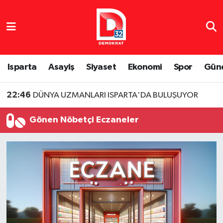
Isparta Nöbetçi Eczaneler
Isparta Hava Durumu
Isparta
Asayiş
Siyaset
Ekonomi
Spor
Gün
Isparta Namaz Vakitleri
22:46
DÜNYA UZMANLARI ISPARTA'DA BULUŞUYOR
Isparta Trafik Yoğunluk Haritası
Gönen Nöbetçi Eczaneler
Süper Lig Puan Durumu ve Fikstür
Tüm Manşetler
Son Dakika Haberleri
Haber Arşivi