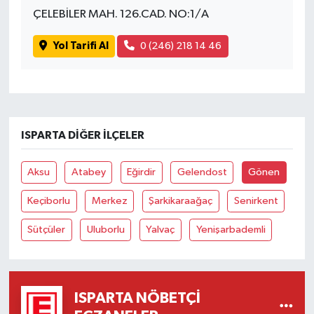
ÇELEBİLER MAH. 126.CAD. NO:1/A
Yol Tarifi Al
0 (246) 218 14 46
ISPARTA DIĞER İLÇELER
Aksu
Atabey
Eğirdir
Gelendost
Gönen
Keçiborlu
Merkez
Şarkikaraağaç
Senirkent
Sütçüler
Uluborlu
Yalvaç
Yenişarbademli
ISPARTA NÖBETÇI