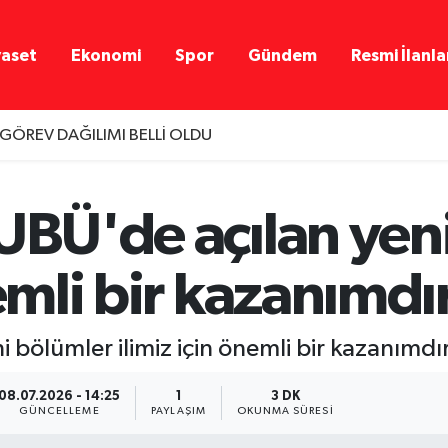
yaset
Ekonomi
Spor
Gündem
Resmi İlanla
 GÖREV DAĞILIMI BELLİ OLDU
SUBÜ'de açılan yen
nemli bir kazanımdı
 bölümler ilimiz için önemli bir kazanımdı
08.07.2026 - 14:25
1
3 DK
GÜNCELLEME
PAYLAŞIM
OKUNMA SÜRESI