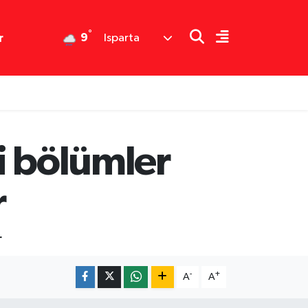
°
9
r
Isparta
i bölümler
r
r
-
+
A
A