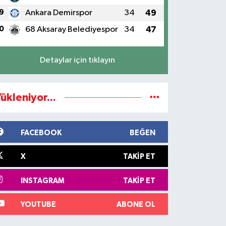
9
Ankara Demirspor
34
49
0
68 Aksaray Belediyespor
34
47
Detaylar için tıklayın
ükleniyor...
FACEBOOK
BEĞEN
X
TAKIP ET
INSTAGRAM
TAKIP ET
YOUTUBE
ABONE OL