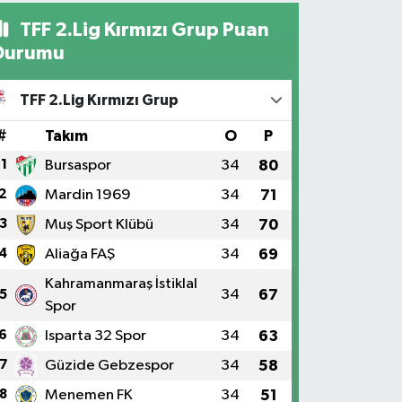
TFF 2.Lig Kırmızı Grup Puan
Durumu
TFF 2.Lig Kırmızı Grup
#
Takım
O
P
1
Bursaspor
34
80
2
Mardin 1969
34
71
3
Muş Sport Klübü
34
70
4
Aliağa FAŞ
34
69
Kahramanmaraş İstiklal
34
67
5
Spor
6
Isparta 32 Spor
34
63
7
Güzide Gebzespor
34
58
8
Menemen FK
34
51