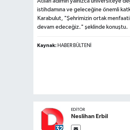
Atılan adımın yalnızca üniversiteye de
istihdamına ve geleceğine önemli katkı
Karabulut, "Şehrimizin ortak menfaat
devam edeceğiz." şeklinde konuştu.
Kaynak:
HABER BÜLTENİ
EDITÖR
Neslihan Erbil