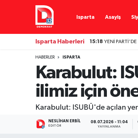
Isparta
Asayiş
Si
Isparta Nöbetçi Eczaneler
Isparta Hava Durumu
Isparta Haberleri
15:18
YENİ PARTİ'DE
Isparta Namaz Vakitleri
HABERLER
ISPARTA
Karabulut: I
Isparta Trafik Yoğunluk Haritası
ilimiz için ö
Süper Lig Puan Durumu ve Fikstür
Tüm Manşetler
Karabulut: ISUBÜ'de açılan yeni
Son Dakika Haberleri
NESLIHAN ERBIL
08.07.2026 - 11:04
EDITÖR
YAYINLANMA
Haber Arşivi