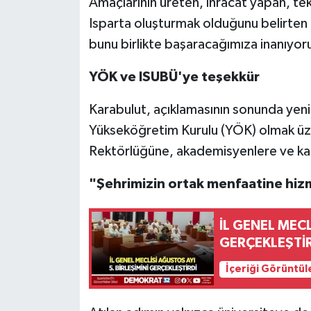
Amaçlarının üreten, ihracat yapan, tek
Isparta oluşturmak olduğunu belirten
bunu birlikte başaracağımıza inanıyoruz
YÖK ve ISUBÜ'ye teşekkür
Karabulut, açıklamasının sonunda yen
Yükseköğretim Kurulu (YÖK) olmak üzer
Rektörlüğüne, akademisyenlere ve kat
"Şehrimizin ortak menfaatine hiz
İL GENEL MECL
GERÇEKLEŞTİ
İçeriği Görüntül