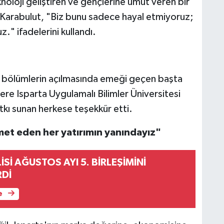
noloji geliştiren ve gençlerine umut veren bir
 Karabulut, "Biz bunu sadece hayal etmiyoruz;
." ifadelerini kullandı.
i bölümlerin açılmasında emeği geçen başta
e Isparta Uygulamalı Bilimler Üniversitesi
kı sunan herkese teşekkür etti.
met eden her yatırımın yanındayız"
İSİ AĞUSTOS AYI 5. BİRLEŞİMİNİ
RDİ
e