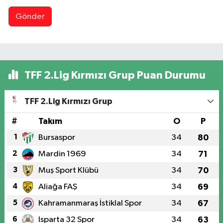
Gönder
TFF 2.Lig Kırmızı Grup Puan Durumu
TFF 2.Lig Kırmızı Grup
#
Takım
O
P
1
Bursaspor
34
80
2
Mardin 1969
34
71
3
Muş Sport Klübü
34
70
4
Aliağa FAŞ
34
69
5
Kahramanmaraş İstiklal Spor
34
67
6
Isparta 32 Spor
34
63