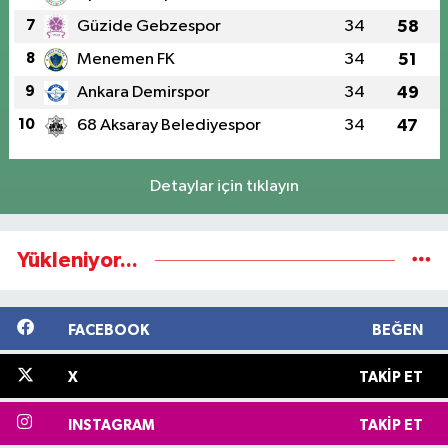
7
Güzide Gebzespor
34
58
8
Menemen FK
34
51
9
Ankara Demirspor
34
49
10
68 Aksaray Belediyespor
34
47
Detaylar için tıklayın
Yükleniyor...
FACEBOOK
BEĞEN
X
TAKIP ET
INSTAGRAM
TAKIP ET