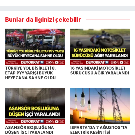
Bunlar da ilginizi çekebilir
TÜRKİYE YOL BİSİKLETİ 8.
16 YAŞINDAKİ MOTOSİKLET
ETAP PYY YARIŞI BÜYÜK
SÜRÜCÜSÜ AĞIR YARALANDI
HEYECANA SAHNE OLDU
ASANSÖR BOŞLUĞUNA
ISPARTA'DA 7 AĞUSTOS'TA
DÜŞEN İŞÇİ YARALANDI
ELEKTRİK KESİNTİSİ