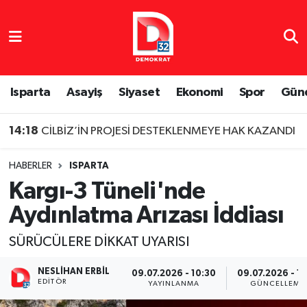
Isparta Nöbetçi Eczaneler
Isparta Hava Durumu
Isparta
Asayiş
Siyaset
Ekonomi
Spor
Gün
Isparta Namaz Vakitleri
14:18
CİLBİZ’İN PROJESİ DESTEKLENMEYE HAK KAZANDI
Isparta Trafik Yoğunluk Haritası
HABERLER
ISPARTA
Kargı-3 Tüneli'nde
Süper Lig Puan Durumu ve Fikstür
Aydınlatma Arızası İddiası
Tüm Manşetler
SÜRÜCÜLERE DİKKAT UYARISI
Son Dakika Haberleri
NESLIHAN ERBIL
09.07.2026 - 10:30
09.07.2026 - 11
EDITÖR
YAYINLANMA
GÜNCELLEME
Haber Arşivi