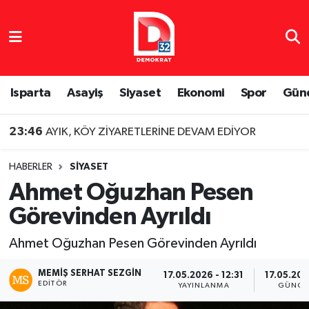
Isparta Nöbetçi Eczaneler
Isparta Hava Durumu
Isparta
Asayiş
Siyaset
Ekonomi
Spor
Gün
Isparta Namaz Vakitleri
23:46
AYIK, KÖY ZİYARETLERİNE DEVAM EDİYOR
Isparta Trafik Yoğunluk Haritası
HABERLER
SIYASET
Ahmet Oğuzhan Pesen
Süper Lig Puan Durumu ve Fikstür
Görevinden Ayrıldı
Tüm Manşetler
Ahmet Oğuzhan Pesen Görevinden Ayrıldı
Son Dakika Haberleri
MEMIŞ SERHAT SEZGIN
17.05.2026 - 12:31
17.05.202
EDITÖR
YAYINLANMA
GÜNCE
Haber Arşivi