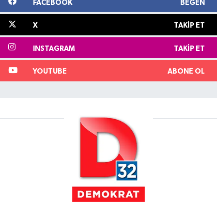
FACEBOOK
BEĞEN
X
TAKIP ET
INSTAGRAM
TAKIP ET
YOUTUBE
ABONE OL