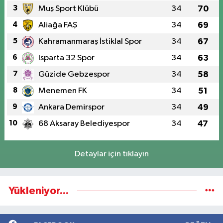
3
Muş Sport Klübü
34
70
4
Aliağa FAŞ
34
69
5
Kahramanmaraş İstiklal Spor
34
67
6
Isparta 32 Spor
34
63
7
Güzide Gebzespor
34
58
8
Menemen FK
34
51
9
Ankara Demirspor
34
49
10
68 Aksaray Belediyespor
34
47
Detaylar için tıklayın
Yükleniyor...