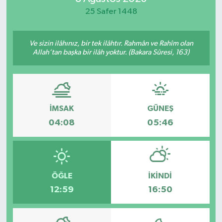
25 Safer 1448
Ve sizin ilâhınız, bir tek ilâhtır. Rahmân ve Rahîm olan
Allah’tan başka bir ilâh yoktur. (Bakara Sûresi, 163)
İMSAK
GÜNEŞ
04:08
05:46
ÖĞLE
İKINDI
12:59
16:50