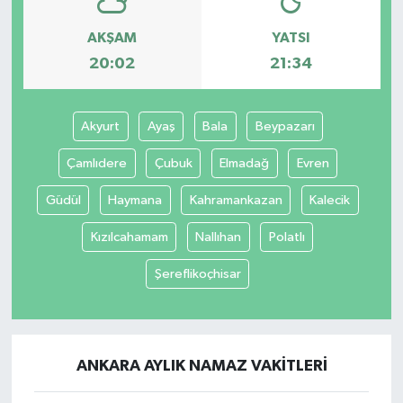
AKŞAM
YATSI
20:02
21:34
Akyurt
Ayaş
Bala
Beypazarı
Çamlıdere
Çubuk
Elmadağ
Evren
Güdül
Haymana
Kahramankazan
Kalecik
Kızılcahamam
Nallıhan
Polatlı
Şereflikoçhisar
ANKARA AYLIK NAMAZ VAKITLERI