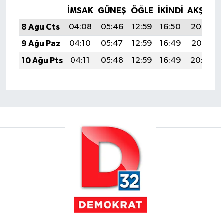
İMSAK
GÜNEŞ
ÖĞLE
İKINDI
AKŞAM
8 Ağu Cts
04:08
05:46
12:59
16:50
20:02
9 Ağu Paz
04:10
05:47
12:59
16:49
20:01
10 Ağu Pts
04:11
05:48
12:59
16:49
20:00