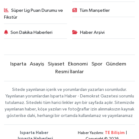
Süper Lig Puan Durumu ve
Tüm Manşetler
Fikstür
Son Dakika Haberleri
Haber Arşivi
Isparta
Asayiş
Siyaset
Ekonomi
Spor
Gündem
Resmi İlanlar
Sitede yayınlanan içerik ve yorumlardan yazarları sorumludur.
Yayınlanan yorumlardan Isparta Haber - Demokrat Gazetesi sorumlu
tutulamaz. Sitedeki tüm harici linkler ayrı bir sayfada açılır. Sitemizde
yayınlanan haber, köşe yazıları ve fotoğraflar izin alınmaksızın kaynak
gösterilse dahi, herhangi bir ortamda kullanılamaz ve yayınlanamaz
Isparta Haber
Haber Yazılımı:
TE Bilişim
|
Isparta Haberleri
Copyright © 2026