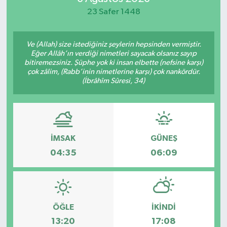
23 Safer 1448
Ve (Allah) size istediğiniz şeylerin hepsinden vermiştir.
Eğer Allâh’ın verdiği nimetleri sayacak olsanız sayıp
bitiremezsiniz. Şüphe yok ki insan elbette (nefsine karşı)
çok zâlim, (Rabb’inin nimetlerine karşı) çok nankördür.
(İbrâhîm Sûresi, 34)
İMSAK
GÜNEŞ
04:35
06:09
ÖĞLE
İKINDI
13:20
17:08