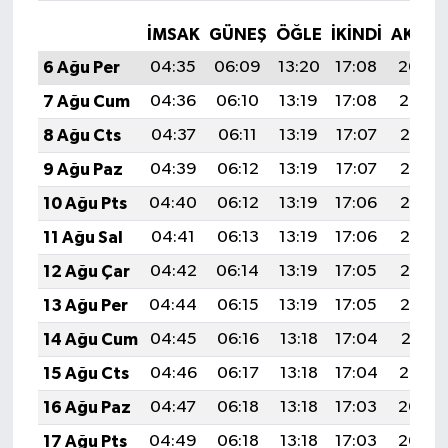
İMSAK
GÜNEŞ
ÖĞLE
İKINDI
AKŞA
6 Ağu Per
04:35
06:09
13:20
17:08
20:20
7 Ağu Cum
04:36
06:10
13:19
17:08
20:19
8 Ağu Cts
04:37
06:11
13:19
17:07
20:18
9 Ağu Paz
04:39
06:12
13:19
17:07
20:17
10 Ağu Pts
04:40
06:12
13:19
17:06
20:16
11 Ağu Sal
04:41
06:13
13:19
17:06
20:15
12 Ağu Çar
04:42
06:14
13:19
17:05
20:13
13 Ağu Per
04:44
06:15
13:19
17:05
20:12
14 Ağu Cum
04:45
06:16
13:18
17:04
20:11
15 Ağu Cts
04:46
06:17
13:18
17:04
20:10
16 Ağu Paz
04:47
06:18
13:18
17:03
20:08
17 Ağu Pts
04:49
06:18
13:18
17:03
20:07