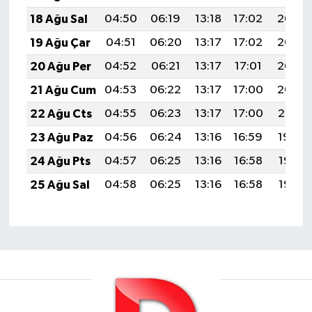
18 Ağu Sal
04:50
06:19
13:18
17:02
20:06
19 Ağu Çar
04:51
06:20
13:17
17:02
20:05
20 Ağu Per
04:52
06:21
13:17
17:01
20:03
21 Ağu Cum
04:53
06:22
13:17
17:00
20:02
22 Ağu Cts
04:55
06:23
13:17
17:00
20:01
23 Ağu Paz
04:56
06:24
13:16
16:59
19:59
24 Ağu Pts
04:57
06:25
13:16
16:58
19:58
25 Ağu Sal
04:58
06:25
13:16
16:58
19:56