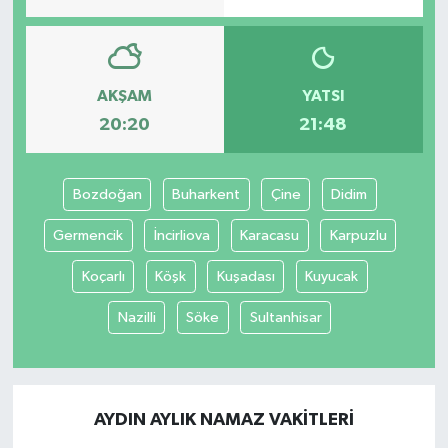
AKŞAM
YATSI
20:20
21:48
Bozdoğan
Buharkent
Çine
Didim
Germencik
İncirliova
Karacasu
Karpuzlu
Koçarlı
Köşk
Kuşadası
Kuyucak
Nazilli
Söke
Sultanhisar
AYDIN AYLIK NAMAZ VAKITLERI