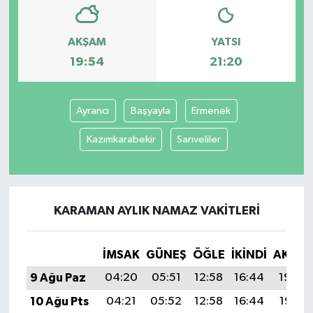
AKŞAM
YATSI
19:54
21:20
Ayrancı
Başyayla
Ermenek
Kazımkarabekir
Sarıveliler
KARAMAN AYLIK NAMAZ VAKITLERI
İMSAK
GÜNEŞ
ÖĞLE
İKINDI
AKŞA
9 Ağu Paz
04:20
05:51
12:58
16:44
19:54
10 Ağu Pts
04:21
05:52
12:58
16:44
19:53