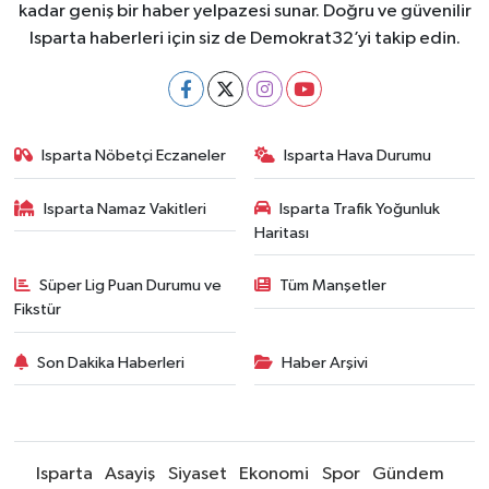
kadar geniş bir haber yelpazesi sunar. Doğru ve güvenilir
Isparta haberleri için siz de Demokrat32’yi takip edin.
Isparta Nöbetçi Eczaneler
Isparta Hava Durumu
Isparta Namaz Vakitleri
Isparta Trafik Yoğunluk
Haritası
Süper Lig Puan Durumu ve
Tüm Manşetler
Fikstür
Son Dakika Haberleri
Haber Arşivi
Isparta
Asayiş
Siyaset
Ekonomi
Spor
Gündem