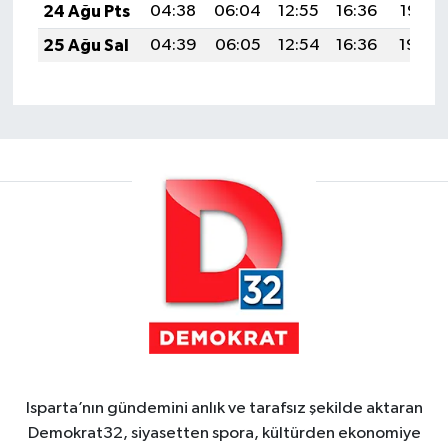
24 Ağu Pts
04:38
06:04
12:55
16:36
19:35
25 Ağu Sal
04:39
06:05
12:54
16:36
19:34
Isparta’nın gündemini anlık ve tarafsız şekilde aktaran
Demokrat32, siyasetten spora, kültürden ekonomiye