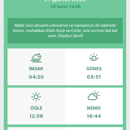
26 Safer 1448
Rabb’inizi devamlı zikrediniz ve namazınızı ilk vaktinde
kılınız, muhakkak Allah Azze ve Celle, size ecrinizi kat kat
verir. (Hadis-i Şerif)
İMSAK
GÜNEŞ
04:20
05:51
ÖĞLE
İKINDI
12:58
16:44