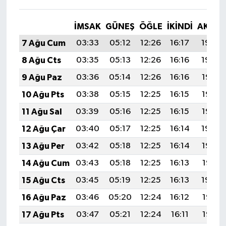
İMSAK
GÜNEŞ
ÖĞLE
İKINDI
AKŞA
7 Ağu Cum
03:33
05:12
12:26
16:17
19:30
8 Ağu Cts
03:35
05:13
12:26
16:16
19:29
9 Ağu Paz
03:36
05:14
12:26
16:16
19:27
10 Ağu Pts
03:38
05:15
12:25
16:15
19:26
11 Ağu Sal
03:39
05:16
12:25
16:15
19:25
12 Ağu Çar
03:40
05:17
12:25
16:14
19:24
13 Ağu Per
03:42
05:18
12:25
16:14
19:22
14 Ağu Cum
03:43
05:18
12:25
16:13
19:21
15 Ağu Cts
03:45
05:19
12:25
16:13
19:20
16 Ağu Paz
03:46
05:20
12:24
16:12
19:18
17 Ağu Pts
03:47
05:21
12:24
16:11
19:17