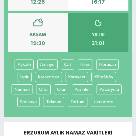
12:26
16:17
AKŞAM
YATSI
19:30
21:01
Aşkale
Aziziye
Çat
Hınıs
Horasan
İspir
Karaçoban
Karayazı
Köprüköy
Narman
Oltu
Olur
Pasinler
Pazaryolu
Şenkaya
Tekman
Tortum
Uzundere
ERZURUM AYLIK NAMAZ VAKITLERI