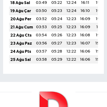
18 Ağu Sal
03:49
05:22
12:24
16:11
19:16
19 Ağu Çar
03:50
05:23
12:24
16:10
19:14
20 Ağu Per
03:52
05:24
12:23
16:09
19:13
21 Ağu Cum
03:53
05:25
12:23
16:09
19:11
22 Ağu Cts
03:54
05:26
12:23
16:08
19:10
23 Ağu Paz
03:56
05:27
12:23
16:07
19:08
24 Ağu Pts
03:57
05:28
12:22
16:06
19:07
25 Ağu Sal
03:58
05:29
12:22
16:06
19:05