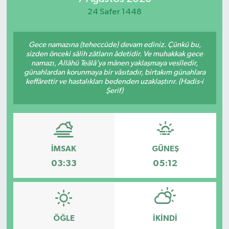
24 Safer 1448
Gece namazına (teheccüde) devam ediniz. Çünkü bu,
sizden önceki sâlih zâtların âdetidir. Ve muhakkak gece
namazı, Allâhü Teâlâ’ya mânen yaklaşmaya vesîledir,
günahlardan korunmaya bir vâsıtadır, birtakım günahlara
keffârettir ve hastalıkları bedenden uzaklaştırır. (Hadis-i
Şerif)
İMSAK
GÜNEŞ
03:33
05:12
ÖĞLE
İKINDI