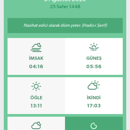
25 Safer 1448
Nasihat edici olarak ölüm yeter. (Hadis-i Şerif)
İMSAK
GÜNEŞ
04:16
05:56
ÖĞLE
İKINDI
13:11
17:03