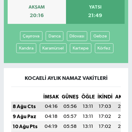
AKŞAM
YATSI
20:16
21:49
Çayırova
Darıca
Dilovası
Gebze
Kandıra
Karamürsel
Kartepe
Körfez
KOCAELI AYLIK NAMAZ VAKITLERI
İMSAK
GÜNEŞ
ÖĞLE
İKINDI
AKŞA
8 Ağu Cts
04:16
05:56
13:11
17:03
20:16
9 Ağu Paz
04:18
05:57
13:11
17:02
20:15
10 Ağu Pts
04:19
05:58
13:11
17:02
20:13