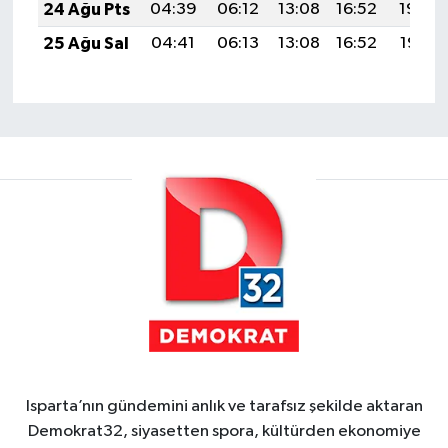
24 Ağu Pts
04:39
06:12
13:08
16:52
19:54
25 Ağu Sal
04:41
06:13
13:08
16:52
19:52
Isparta’nın gündemini anlık ve tarafsız şekilde aktaran
Demokrat32, siyasetten spora, kültürden ekonomiye