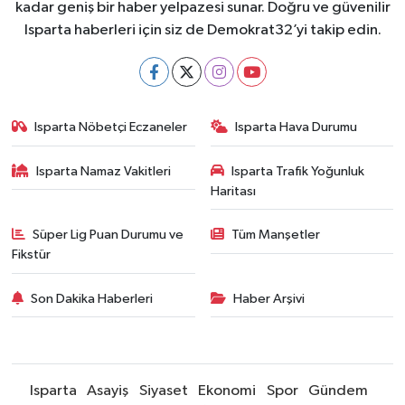
kadar geniş bir haber yelpazesi sunar. Doğru ve güvenilir
Isparta haberleri için siz de Demokrat32’yi takip edin.
Isparta Nöbetçi Eczaneler
Isparta Hava Durumu
Isparta Namaz Vakitleri
Isparta Trafik Yoğunluk
Haritası
Süper Lig Puan Durumu ve
Tüm Manşetler
Fikstür
Son Dakika Haberleri
Haber Arşivi
Isparta
Asayiş
Siyaset
Ekonomi
Spor
Gündem