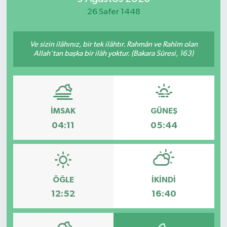
26 Safer 1448
Ve sizin ilâhınız, bir tek ilâhtır. Rahmân ve Rahîm olan
Allah’tan başka bir ilâh yoktur. (Bakara Sûresi, 163)
İMSAK
GÜNEŞ
04:11
05:44
ÖĞLE
İKINDI
12:52
16:40