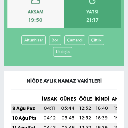
AKŞAM
YATSI
19:50
21:17
Altunhisar
Bor
Çamardı
Çiftlik
Ulukışla
NIĞDE AYLIK NAMAZ VAKITLERI
İMSAK
GÜNEŞ
ÖĞLE
İKINDI
AKŞA
9 Ağu Paz
04:11
05:44
12:52
16:40
19:50
10 Ağu Pts
04:12
05:45
12:52
16:39
19:49
11 Ağu Sal
04:13
05:46
12:52
16:39
19:48