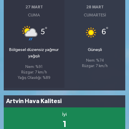
27 MART
28 MART
CUMA
CUMARTESI
°
°
5
6
Bölgesel düzensiz yağmur
Güneşli
yağışlı
Nem: %74
Rüzgar: 7 km/h
Nem: %91
Rüzgar: 7 km/h
Yağış Olasılığı: %89
Artvin Hava Kalitesi
İyi
1