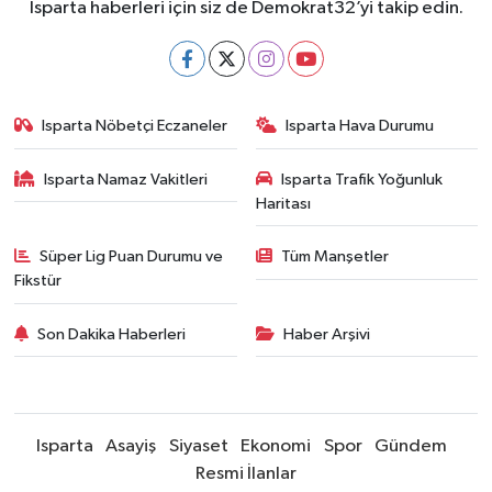
Isparta haberleri için siz de Demokrat32’yi takip edin.
Isparta Nöbetçi Eczaneler
Isparta Hava Durumu
Isparta Namaz Vakitleri
Isparta Trafik Yoğunluk
Haritası
Süper Lig Puan Durumu ve
Tüm Manşetler
Fikstür
Son Dakika Haberleri
Haber Arşivi
Isparta
Asayiş
Siyaset
Ekonomi
Spor
Gündem
Resmi İlanlar