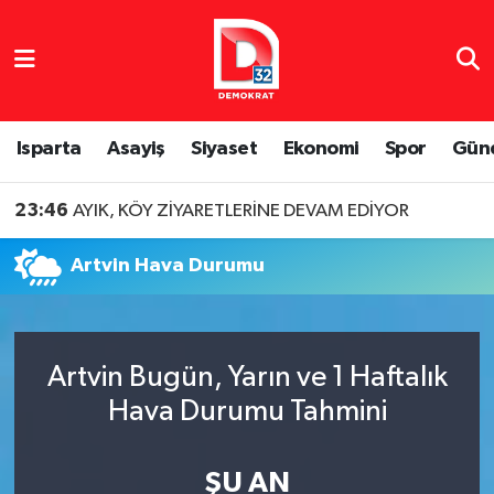
Isparta Nöbetçi Eczaneler
Isparta Hava Durumu
Isparta
Asayiş
Siyaset
Ekonomi
Spor
Gün
Isparta Namaz Vakitleri
23:46
AYIK, KÖY ZİYARETLERİNE DEVAM EDİYOR
Isparta Trafik Yoğunluk Haritası
Artvin Hava Durumu
Süper Lig Puan Durumu ve Fikstür
Tüm Manşetler
Artvin Bugün, Yarın ve 1 Haftalık
Hava Durumu Tahmini
Son Dakika Haberleri
Haber Arşivi
ŞU AN