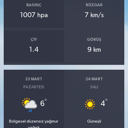
BASINÇ
RÜZGAR
1007
7
hpa
km/s
ÇIY
GÖRÜŞ
1.4
9
km
23 MART
24 MART
PAZARTESI
SALI
°
°
6
4
Bölgesel düzensiz yağmur
Güneşli
yağışlı