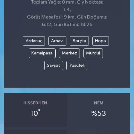
Toplam Yağış: 0 mm, Çiy Noktası:
1.4,
Görüş Mesafesi: 9 km, Gün Doğumu:
6:12, Gün Batımı: 18:26
Ardanuç
Arhavi
Borçka
Hopa
Kemalpaşa
Merkez
Murgul
Şavşat
Yusufeli
HISSEDILEN
NEM
°
10
%53