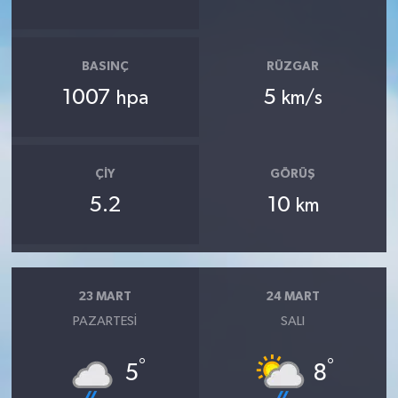
BASINÇ
RÜZGAR
1007
5
hpa
km/s
ÇIY
GÖRÜŞ
5.2
10
km
23 MART
24 MART
PAZARTESI
SALI
°
°
5
8