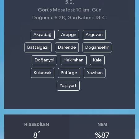
5.2,
Görüş Mesafesi: 10 km, Gün
Doğumu: 6:28, Gün Batımı: 18:41
Akçadağ
Arapgir
Arguvan
Battalgazi
Darende
Doğanşehir
Doğanyol
Hekimhan
Kale
Kuluncak
Pütürge
Yazıhan
Yeşilyurt
HISSEDILEN
NEM
°
8
%87