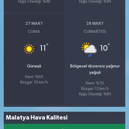
Yağış Olasılığı: %88
Yağış Olasılığı: %89
27 MART
28 MART
CUMA
CUMARTESI
°
°
11
10
Güneşli
Bölgesel düzensiz yağmur
yağışlı
Nem: %60
Rüzgar: 10 km/h
Nem: %70
Rüzgar: 13 km/h
Yağış Olasılığı: %85
Malatya Hava Kalitesi