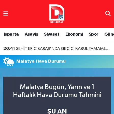
Isparta Nöbetçi Eczaneler
Isparta Hava Durumu
Isparta
Asayiş
Siyaset
Ekonomi
Spor
Gün
Isparta Namaz Vakitleri
20:41
ŞEHİT ERİÇ BARAJI'NDA GEÇİCİ KABUL TAMAMLANDI
Isparta Trafik Yoğunluk Haritası
Malatya Hava Durumu
Süper Lig Puan Durumu ve Fikstür
Tüm Manşetler
Malatya Bugün, Yarın ve 1
Haftalık Hava Durumu Tahmini
Son Dakika Haberleri
Haber Arşivi
ŞU AN