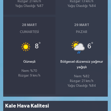
Rüzgar: 21 km/h
Rüzgar: 13 km/h
Yağış Olasılığı: %87
Yağış Olasılığı: %84
28 MART
29 MART
CUMARTESI
PAZAR
°
°
8
6
Güneşli
Bölgesel düzensiz yağmur
yağışlı
Nem: %70
Rüzgar: 9 km/h
Nem: %82
Rüzgar: 21 km/h
Yağış Olasılığı: %84
Kale Hava Kalitesi