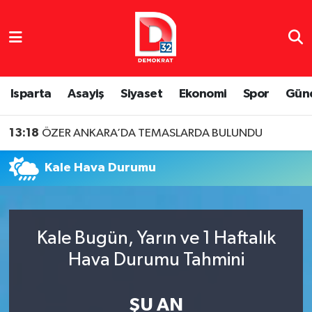
Isparta Nöbetçi Eczaneler
Isparta Hava Durumu
Isparta
Asayiş
Siyaset
Ekonomi
Spor
Gün
Isparta Namaz Vakitleri
13:18
ÖZER ANKARA’DA TEMASLARDA BULUNDU
Isparta Trafik Yoğunluk Haritası
Kale Hava Durumu
Süper Lig Puan Durumu ve Fikstür
Tüm Manşetler
Kale Bugün, Yarın ve 1 Haftalık
Hava Durumu Tahmini
Son Dakika Haberleri
Haber Arşivi
ŞU AN