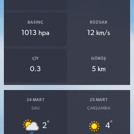
BASINÇ
RÜZGAR
1013
12
hpa
km/s
ÇIY
GÖRÜŞ
0.3
5
km
24 MART
25 MART
SALI
ÇARŞAMBA
°
°
2
4