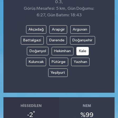
0.3,
Görüş Mesafesi: 5 km, Gün Doğumu:
6:27, Gün Batımı: 18:43
Akçadağ
Arapgir
Arguvan
Battalgazi
Darende
Doğanşehir
Doğanyol
Hekimhan
Kale
Kuluncak
Pütürge
Yazıhan
Yeşilyurt
HISSEDILEN
NEM
°
-2
%99