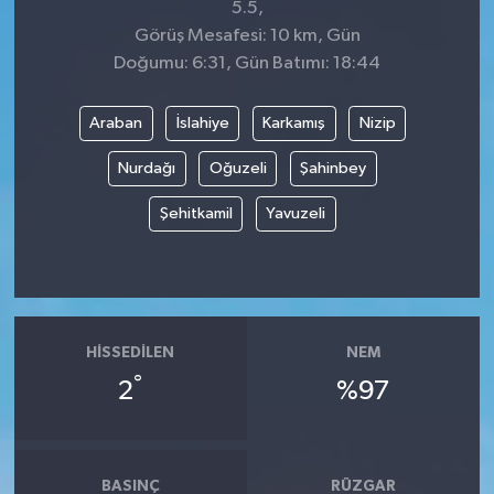
5.5,
Görüş Mesafesi: 10 km, Gün
Doğumu: 6:31, Gün Batımı: 18:44
Araban
İslahiye
Karkamış
Nizip
Nurdağı
Oğuzeli
Şahinbey
Şehitkamil
Yavuzeli
HISSEDILEN
NEM
°
2
%97
BASINÇ
RÜZGAR