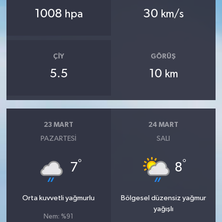
1008
30
hpa
km/s
ÇIY
GÖRÜŞ
5.5
10
km
23 MART
24 MART
PAZARTESI
SALI
°
°
7
8
Orta kuvvetli yağmurlu
Bölgesel düzensiz yağmur
yağışlı
Nem: %91