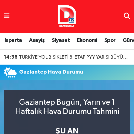
Isparta Nöbetçi Eczaneler
Isparta Hava Durumu
Isparta
Asayiş
Siyaset
Ekonomi
Spor
Gün
Isparta Namaz Vakitleri
14:36
TÜRKİYE YOL BİSİKLETİ 8. ETAP PYY YARIŞI BÜYÜK HEYECANA SAHNE OLDU
Isparta Trafik Yoğunluk Haritası
Gaziantep Hava Durumu
Süper Lig Puan Durumu ve Fikstür
Tüm Manşetler
Gaziantep Bugün, Yarın ve 1
Haftalık Hava Durumu Tahmini
Son Dakika Haberleri
Haber Arşivi
ŞU AN