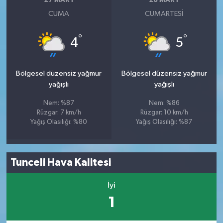
27 MART
28 MART
CUMA
CUMARTESI
°
°
4
5
Bölgesel düzensiz yağmur
Bölgesel düzensiz yağmur
yağışlı
yağışlı
Nem: %87
Nem: %86
Rüzgar: 7 km/h
Rüzgar: 10 km/h
Yağış Olasılığı: %80
Yağış Olasılığı: %87
Tunceli Hava Kalitesi
İyi
1