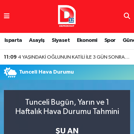
Isparta Nöbetçi Eczaneler
Isparta Hava Durumu
Isparta
Asayiş
Siyaset
Ekonomi
Spor
Gün
Isparta Namaz Vakitleri
11:09
4 YAŞINDAKİ OĞLUNUN KATİLİ İLE 3 GÜN SONRA EVLENDİ
Isparta Trafik Yoğunluk Haritası
Tunceli Hava Durumu
Süper Lig Puan Durumu ve Fikstür
Tüm Manşetler
Tunceli Bugün, Yarın ve 1
Haftalık Hava Durumu Tahmini
Son Dakika Haberleri
Haber Arşivi
ŞU AN