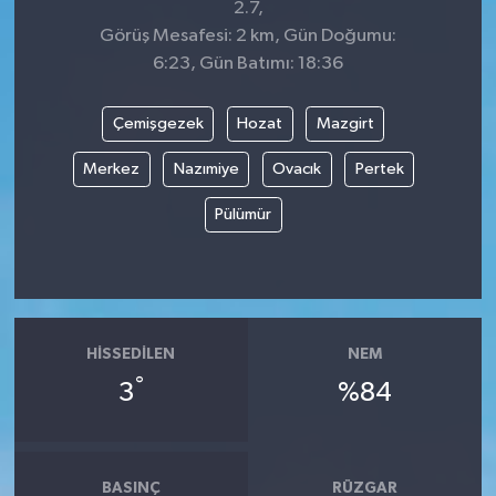
2.7,
Görüş Mesafesi: 2 km, Gün Doğumu:
6:23, Gün Batımı: 18:36
Çemişgezek
Hozat
Mazgirt
Merkez
Nazımiye
Ovacık
Pertek
Pülümür
HISSEDILEN
NEM
°
3
%84
BASINÇ
RÜZGAR