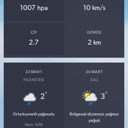
1007
10
hpa
km/s
ÇIY
GÖRÜŞ
2.7
2
km
23 MART
24 MART
PAZARTESI
SALI
°
°
2
3
Orta kuvvetli yağmurlu
Bölgesel düzensiz yağmur
yağışlı
Nem: %98