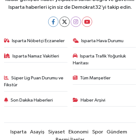
Isparta haberleri için siz de Demokrat32’yi takip edin.
Isparta Nöbetçi Eczaneler
Isparta Hava Durumu
Isparta Namaz Vakitleri
Isparta Trafik Yoğunluk
Haritası
Süper Lig Puan Durumu ve
Tüm Manşetler
Fikstür
Son Dakika Haberleri
Haber Arşivi
Isparta
Asayiş
Siyaset
Ekonomi
Spor
Gündem
Resmi İlanlar