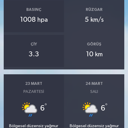
BASINÇ
RÜZGAR
1008
5
hpa
km/s
ÇIY
GÖRÜŞ
3.3
10
km
23 MART
24 MART
PAZARTESI
SALI
°
°
6
6
Bölgesel düzensiz yağmur
Bölgesel düzensiz yağmur