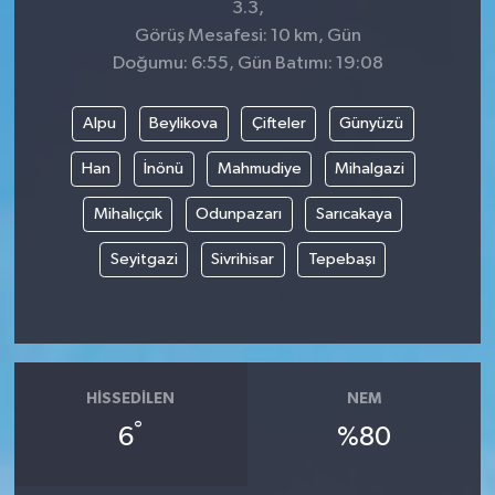
3.3,
Görüş Mesafesi: 10 km, Gün
Doğumu: 6:55, Gün Batımı: 19:08
Alpu
Beylikova
Çifteler
Günyüzü
Han
İnönü
Mahmudiye
Mihalgazi
Mihalıççık
Odunpazarı
Sarıcakaya
Seyitgazi
Sivrihisar
Tepebaşı
HISSEDILEN
NEM
°
6
%80