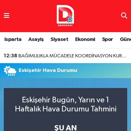
Isparta Nöbetçi Eczaneler
Isparta Hava Durumu
Isparta
Asayiş
Siyaset
Ekonomi
Spor
Gün
Isparta Namaz Vakitleri
12:38
BAĞIMLILIKLA MÜCADELE KOORDİNASYON KURULU TOPLANDI
Isparta Trafik Yoğunluk Haritası
Eskişehir Hava Durumu
Süper Lig Puan Durumu ve Fikstür
Tüm Manşetler
Eskişehir Bugün, Yarın ve 1
Haftalık Hava Durumu Tahmini
Son Dakika Haberleri
Haber Arşivi
ŞU AN