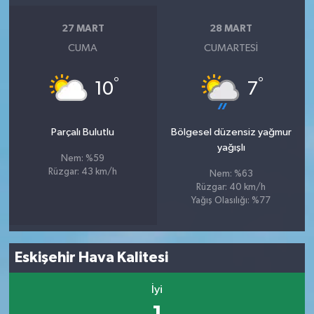
27 MART
28 MART
CUMA
CUMARTESI
°
°
10
7
Parçalı Bulutlu
Bölgesel düzensiz yağmur
yağışlı
Nem: %59
Rüzgar: 43 km/h
Nem: %63
Rüzgar: 40 km/h
Yağış Olasılığı: %77
Eskişehir Hava Kalitesi
İyi