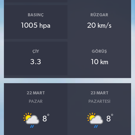
BASINÇ
RÜZGAR
1005
20
hpa
km/s
ÇIY
GÖRÜŞ
3.3
10
km
22 MART
23 MART
PAZAR
PAZARTESI
°
°
8
8