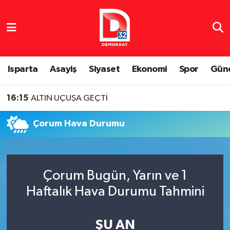
Isparta Nöbetçi Eczaneler
Isparta Hava Durumu
Isparta
Asayiş
Siyaset
Ekonomi
Spor
Gün
Isparta Namaz Vakitleri
16:15
ALTIN UÇUŞA GEÇTİ
Isparta Trafik Yoğunluk Haritası
Çorum Hava Durumu
Süper Lig Puan Durumu ve Fikstür
Tüm Manşetler
Çorum Bugün, Yarın ve 1
Haftalık Hava Durumu Tahmini
Son Dakika Haberleri
Haber Arşivi
ŞU AN