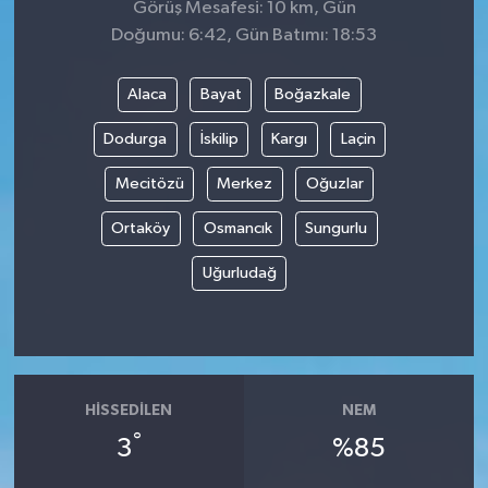
Görüş Mesafesi: 10 km, Gün
Doğumu: 6:42, Gün Batımı: 18:53
Alaca
Bayat
Boğazkale
Dodurga
İskilip
Kargı
Laçin
Mecitözü
Merkez
Oğuzlar
Ortaköy
Osmancık
Sungurlu
Uğurludağ
HISSEDILEN
NEM
°
3
%85