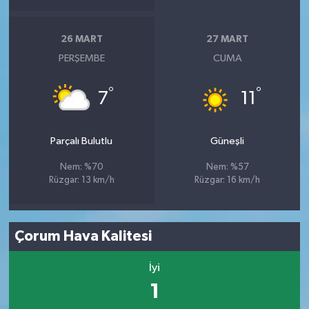
26 MART
27 MART
PERŞEMBE
CUMA
°
°
7
11
Parçalı Bulutlu
Güneşli
Nem: %70
Nem: %57
Rüzgar: 13 km/h
Rüzgar: 16 km/h
Çorum Hava Kalitesi
İyi
1