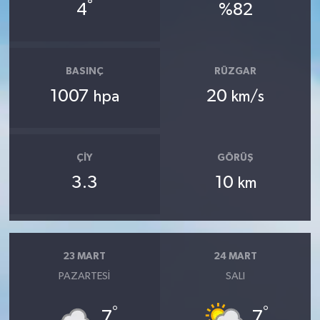
°
4
%82
BASINÇ
RÜZGAR
1007
20
hpa
km/s
ÇIY
GÖRÜŞ
3.3
10
km
23 MART
24 MART
PAZARTESI
SALI
°
°
7
7