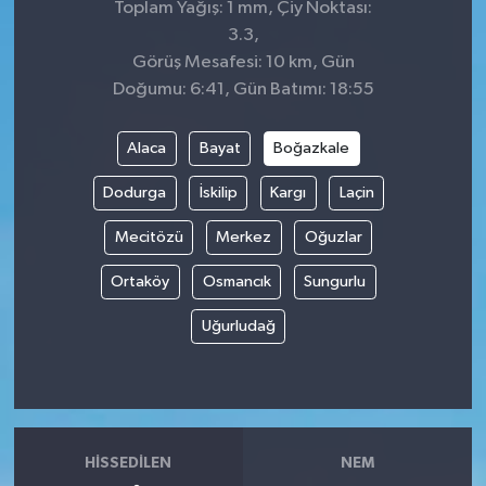
Toplam Yağış: 1 mm, Çiy Noktası:
3.3,
Görüş Mesafesi: 10 km, Gün
Doğumu: 6:41, Gün Batımı: 18:55
Alaca
Bayat
Boğazkale
Dodurga
İskilip
Kargı
Laçin
Mecitözü
Merkez
Oğuzlar
Ortaköy
Osmancık
Sungurlu
Uğurludağ
HISSEDILEN
NEM