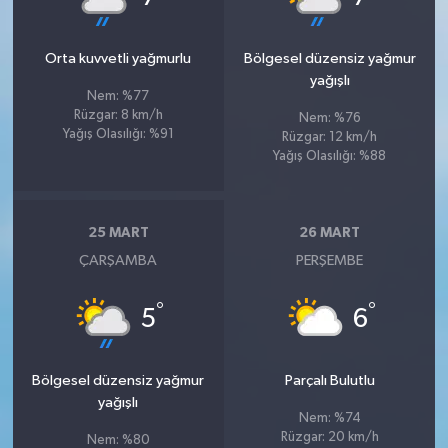
Orta kuvvetli yağmurlu
Bölgesel düzensiz yağmur
yağışlı
Nem: %77
Rüzgar: 8 km/h
Nem: %76
Yağış Olasılığı: %91
Rüzgar: 12 km/h
Yağış Olasılığı: %88
25 MART
26 MART
ÇARŞAMBA
PERŞEMBE
°
°
5
6
Bölgesel düzensiz yağmur
Parçalı Bulutlu
yağışlı
Nem: %74
Rüzgar: 20 km/h
Nem: %80