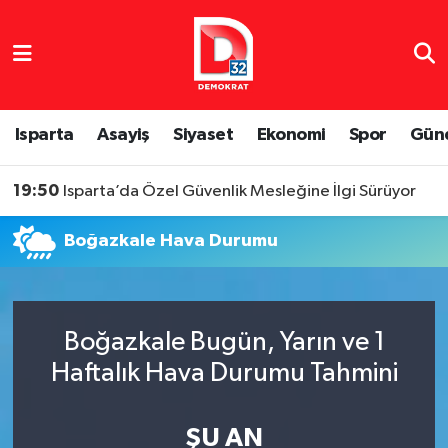
Isparta Nöbetçi Eczaneler
Isparta Hava Durumu
Isparta
Asayiş
Siyaset
Ekonomi
Spor
Gün
Isparta Namaz Vakitleri
19:50
Isparta’da Özel Güvenlik Mesleğine İlgi Sürüyor
Isparta Trafik Yoğunluk Haritası
Boğazkale Hava Durumu
Süper Lig Puan Durumu ve Fikstür
Tüm Manşetler
Boğazkale Bugün, Yarın ve 1
Haftalık Hava Durumu Tahmini
Son Dakika Haberleri
Haber Arşivi
ŞU AN