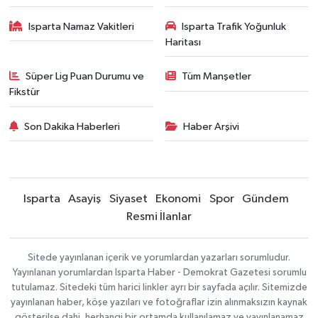
Isparta Namaz Vakitleri
Isparta Trafik Yoğunluk
Haritası
Süper Lig Puan Durumu ve
Tüm Manşetler
Fikstür
Son Dakika Haberleri
Haber Arşivi
Isparta
Asayiş
Siyaset
Ekonomi
Spor
Gündem
Resmi İlanlar
Sitede yayınlanan içerik ve yorumlardan yazarları sorumludur.
Yayınlanan yorumlardan Isparta Haber - Demokrat Gazetesi sorumlu
tutulamaz. Sitedeki tüm harici linkler ayrı bir sayfada açılır. Sitemizde
yayınlanan haber, köşe yazıları ve fotoğraflar izin alınmaksızın kaynak
gösterilse dahi, herhangi bir ortamda kullanılamaz ve yayınlanamaz