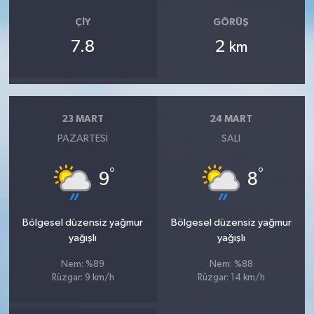
ÇIY
GÖRÜŞ
7.8
2
km
23 MART
24 MART
PAZARTESI
SALI
°
°
9
8
Bölgesel düzensiz yağmur
Bölgesel düzensiz yağmur
yağışlı
yağışlı
Nem: %89
Nem: %88
Rüzgar: 9 km/h
Rüzgar: 14 km/h