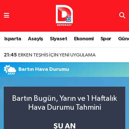
Isparta Nöbetçi Eczaneler
Isparta Hava Durumu
Isparta
Asayiş
Siyaset
Ekonomi
Spor
Gün
Isparta Namaz Vakitleri
21:45
ERKEN TEŞHİS İÇİN YENİ UYGULAMA
Isparta Trafik Yoğunluk Haritası
Bartın Hava Durumu
Süper Lig Puan Durumu ve Fikstür
Tüm Manşetler
Bartın Bugün, Yarın ve 1 Haftalık
Hava Durumu Tahmini
Son Dakika Haberleri
Haber Arşivi
ŞU AN