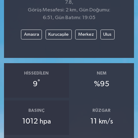
7.8,
Görüş Mesafesi: 2 km, Gün Doğumu:
6:51, Gün Batımı: 19:05
Amasra
Kurucaşile
Merkez
Ulus
HISSEDILEN
NEM
°
9
%95
BASINÇ
RÜZGAR
1012
11
hpa
km/s