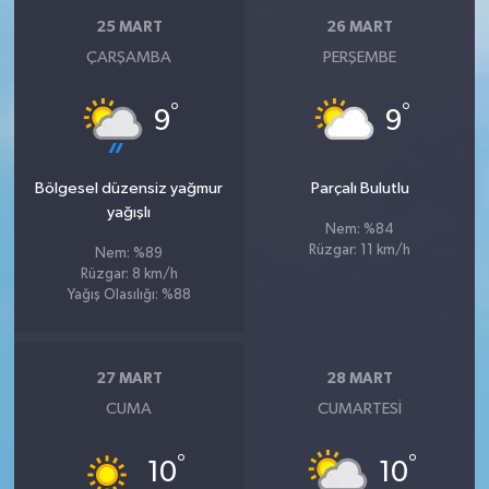
25 MART
26 MART
ÇARŞAMBA
PERŞEMBE
°
°
9
9
Bölgesel düzensiz yağmur
Parçalı Bulutlu
yağışlı
Nem: %84
Rüzgar: 11 km/h
Nem: %89
Rüzgar: 8 km/h
Yağış Olasılığı: %88
27 MART
28 MART
CUMA
CUMARTESI
°
°
10
10