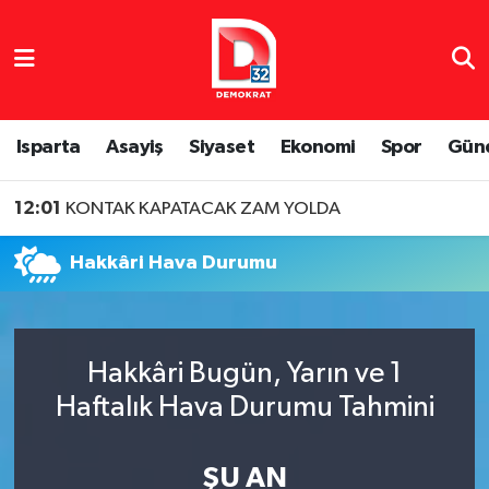
Isparta Nöbetçi Eczaneler
Isparta Hava Durumu
Isparta
Asayiş
Siyaset
Ekonomi
Spor
Gün
Isparta Namaz Vakitleri
12:01
KONTAK KAPATACAK ZAM YOLDA
Isparta Trafik Yoğunluk Haritası
Hakkâri Hava Durumu
Süper Lig Puan Durumu ve Fikstür
Tüm Manşetler
Hakkâri Bugün, Yarın ve 1
Haftalık Hava Durumu Tahmini
Son Dakika Haberleri
Haber Arşivi
ŞU AN