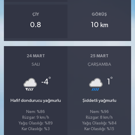
ÇIY
GÖRÜŞ
0.8
10
km
24 MART
25 MART
SALI
ÇARŞAMBA
°
°
-4
1
Hafif dondurucu yağmurlu
Şiddetli yağmurlu
Nem: %86
Nem: %96
Rüzgar: 9 km/h
Rüzgar: 8 km/h
Yağış Olasılığı: %89
Yağış Olasılığı: %84
Kar Olasılığı: %3
Kar Olasılığı: %15