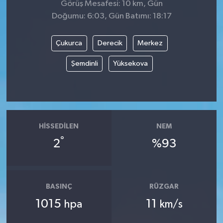
Görüş Mesafesi: 10 km, Gün
Doğumu: 6:03, Gün Batımı: 18:17
Çukurca
Derecik
Merkez
Şemdinli
Yüksekova
HISSEDILEN
NEM
°
2
%93
BASINÇ
RÜZGAR
1015
11
hpa
km/s