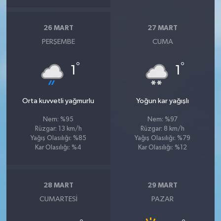
26 MART
27 MART
PERŞEMBE
CUMA
°
°
1
1
Orta kuvvetli yağmurlu
Yoğun kar yağışlı
Nem: %95
Nem: %97
Rüzgar: 13 km/h
Rüzgar: 8 km/h
Yağış Olasılığı: %85
Yağış Olasılığı: %79
Kar Olasılığı: %4
Kar Olasılığı: %12
28 MART
29 MART
CUMARTESI
PAZAR