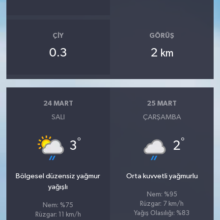
ÇIY
GÖRÜŞ
0.3
2
km
24 MART
25 MART
SALI
ÇARŞAMBA
°
°
3
2
Bölgesel düzensiz yağmur
Orta kuvvetli yağmurlu
yağışlı
Nem: %95
Rüzgar: 7 km/h
Nem: %75
Yağış Olasılığı: %83
Rüzgar: 11 km/h