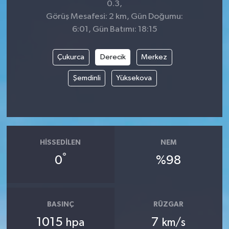
0.3,
Görüş Mesafesi: 2 km, Gün Doğumu:
6:01, Gün Batımı: 18:15
Çukurca
Derecik
Merkez
Şemdinli
Yüksekova
HISSEDILEN
NEM
°
0
%98
BASINÇ
RÜZGAR
1015
7
hpa
km/s