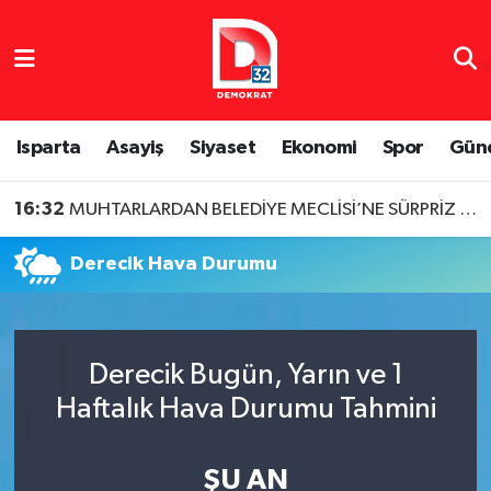
Isparta Nöbetçi Eczaneler
Isparta Hava Durumu
Isparta
Asayiş
Siyaset
Ekonomi
Spor
Gün
Isparta Namaz Vakitleri
16:32
MUHTARLARDAN BELEDİYE MECLİSİ’NE SÜRPRİZ ZİYARET
Isparta Trafik Yoğunluk Haritası
Derecik Hava Durumu
Süper Lig Puan Durumu ve Fikstür
Tüm Manşetler
Derecik Bugün, Yarın ve 1
Haftalık Hava Durumu Tahmini
Son Dakika Haberleri
Haber Arşivi
ŞU AN