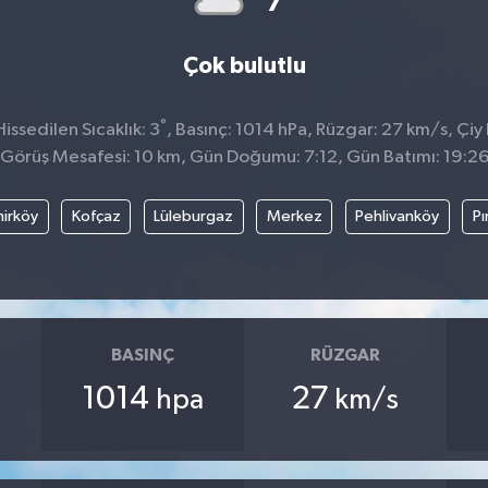
Çok bulutlu
°
ssedilen Sıcaklık: 3
, Basınç: 1014 hPa, Rüzgar: 27 km/s, Çiy 
Görüş Mesafesi: 10 km, Gün Doğumu: 7:12, Gün Batımı: 19:2
irköy
Kofçaz
Lüleburgaz
Merkez
Pehlivanköy
Pı
BASINÇ
RÜZGAR
1014
27
hpa
km/s