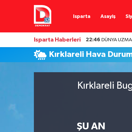
Isparta
Asayiş
Si
Isparta Nöbetçi Eczaneler
Isparta Hava Durumu
Isparta Haberleri
22:46
DÜNYA UZMAN
Isparta Namaz Vakitleri
Kırklareli Hava Duru
Isparta Trafik Yoğunluk Haritası
Süper Lig Puan Durumu ve Fikstür
Kırklareli B
Tüm Manşetler
Son Dakika Haberleri
ŞU AN
Haber Arşivi