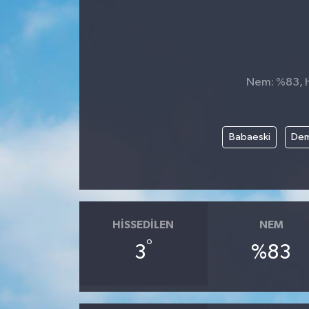
Nem: %83, Hi
Babaeski
Dem
HISSEDILEN
NEM
°
3
%83