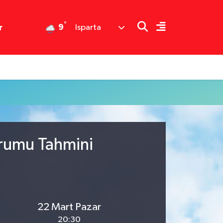
°
9
r
Isparta
urumu Tahmini
22 Mart Pazar
20:30