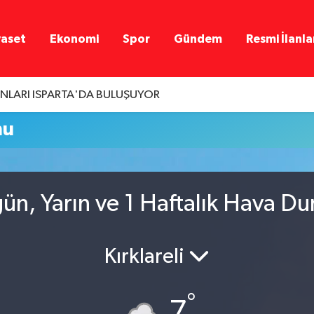
yaset
Ekonomi
Spor
Gündem
Resmi İlanla
LARI ISPARTA'DA BULUŞUYOR
mu
ugün, Yarın ve 1 Haftalık Hava D
Kırklareli
°
7