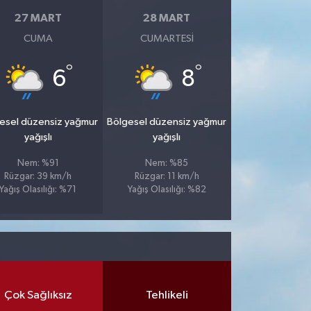
27 MART
28 MART
CUMA
CUMARTESI
°
°
6
8
esel düzensiz yağmur
Bölgesel düzensiz yağmur
yağışlı
yağışlı
Nem: %91
Nem: %85
Rüzgar: 39 km/h
Rüzgar: 11 km/h
Yağış Olasılığı: %71
Yağış Olasılığı: %82
Çok Sağlıksız
Tehlikeli