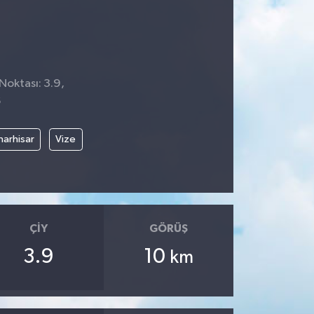
Noktası: 3.9,
6
narhisar
Vize
ÇIY
GÖRÜŞ
3.9
10
km