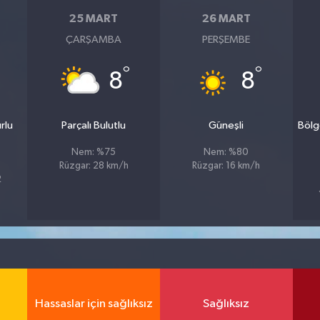
25 MART
26 MART
ÇARŞAMBA
PERŞEMBE
°
°
8
8
rlu
Parçalı Bulutlu
Güneşli
Bölg
Nem: %75
Nem: %80
Rüzgar: 28 km/h
Rüzgar: 16 km/h
2
Hassaslar için sağlıksız
Sağlıksız