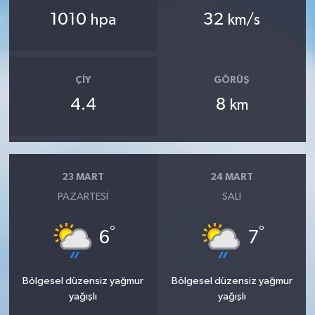
1010
32
hpa
km/s
ÇIY
GÖRÜŞ
4.4
8
km
23 MART
24 MART
PAZARTESI
SALI
°
°
6
7
Bölgesel düzensiz yağmur
Bölgesel düzensiz yağmur
yağışlı
yağışlı