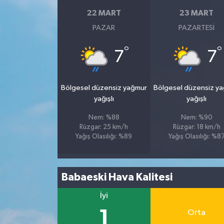
22 MART
23 MART
PAZAR
PAZARTESI
°
°
7
7
Bölgesel düzensiz yağmur
Bölgesel düzensiz y
yağışlı
yağışlı
Nem: %88
Nem: %90
Rüzgar: 25 km/h
Rüzgar: 18 km/h
Yağış Olasılığı: %89
Yağış Olasılığı: %8
Babaeski Hava Kalitesi
İyi
1
Orta