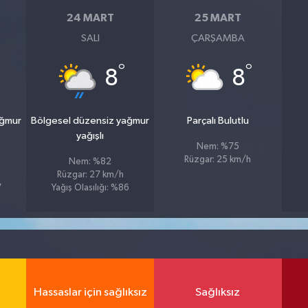
24 MART
25 MART
SALI
ÇARŞAMBA
°
°
8
8
ağmur
Bölgesel düzensiz yağmur
Parçalı Bulutlu
yağışlı
Nem: %75
Rüzgar: 25 km/h
Nem: %82
Rüzgar: 27 km/h
7
Yağış Olasılığı: %86
Hassaslar için sağlıksız
Sağlıksız