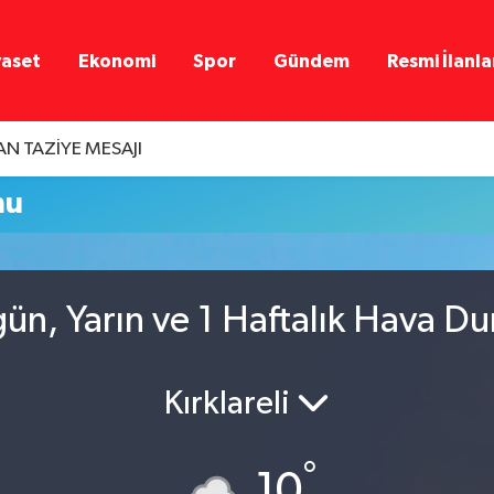
yaset
Ekonomi
Spor
Gündem
Resmi İlanla
N TAZİYE MESAJI
mu
ün, Yarın ve 1 Haftalık Hava D
Kırklareli
°
10