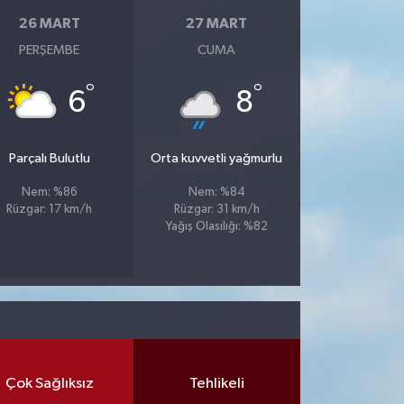
26 MART
27 MART
PERŞEMBE
CUMA
°
°
6
8
Parçalı Bulutlu
Orta kuvvetli yağmurlu
Nem: %86
Nem: %84
Rüzgar: 17 km/h
Rüzgar: 31 km/h
Yağış Olasılığı: %82
Çok Sağlıksız
Tehlikeli