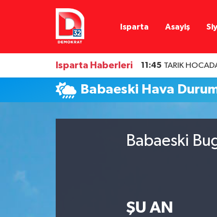
Isparta
Asayiş
Si
Isparta Nöbetçi Eczaneler
Isparta Hava Durumu
Isparta Haberleri
11:45
TARIK HOCADA
Isparta Namaz Vakitleri
Babaeski Hava Duru
Isparta Trafik Yoğunluk Haritası
Süper Lig Puan Durumu ve Fikstür
Babaeski Bug
Tüm Manşetler
Son Dakika Haberleri
ŞU AN
Haber Arşivi