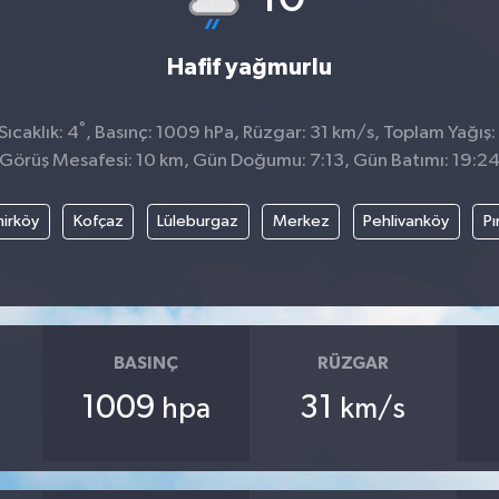
Hafif yağmurlu
°
ıcaklık: 4
, Basınç: 1009 hPa, Rüzgar: 31 km/s, Toplam Yağış:
Görüş Mesafesi: 10 km, Gün Doğumu: 7:13, Gün Batımı: 19:2
irköy
Kofçaz
Lüleburgaz
Merkez
Pehlivanköy
Pı
BASINÇ
RÜZGAR
1009
31
hpa
km/s