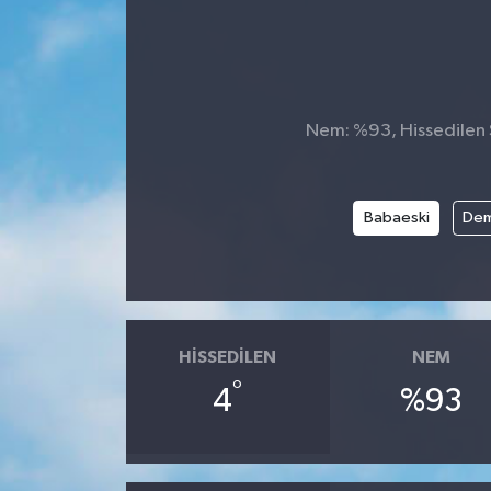
Nem: %93, Hissedilen S
Babaeski
Dem
HISSEDILEN
NEM
°
4
%93