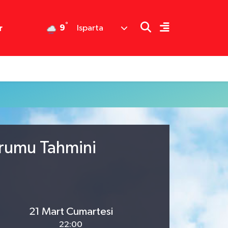
°
9
r
Isparta
urumu Tahmini
21 Mart Cumartesi
22:00