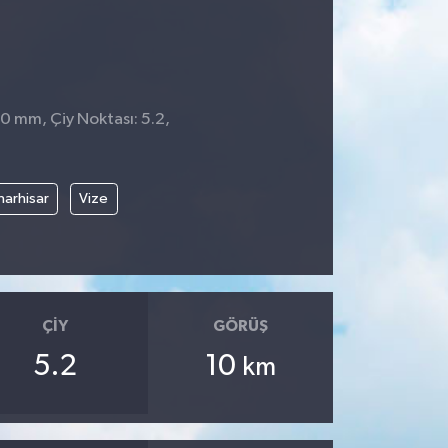
 0 mm, Çiy Noktası: 5.2,
4
narhisar
Vize
ÇIY
GÖRÜŞ
5.2
10
km