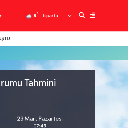
°
9
r
Isparta
LUŞTU
Durumu Tahmini
23 Mart Pazartesi
07:45