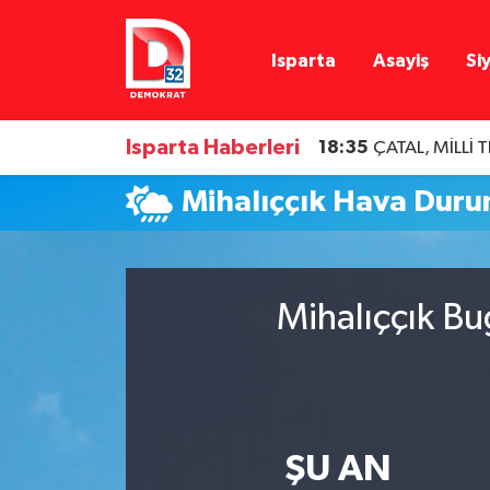
Isparta
Asayiş
Si
Isparta Nöbetçi Eczaneler
Isparta Hava Durumu
Isparta Haberleri
18:35
ÇATAL, MİLLİ
Isparta Namaz Vakitleri
Mihalıççık Hava Dur
Isparta Trafik Yoğunluk Haritası
Süper Lig Puan Durumu ve Fikstür
Mihalıççık Bu
Tüm Manşetler
Son Dakika Haberleri
ŞU AN
Haber Arşivi