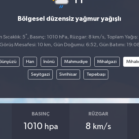
Bölgesel düzensiz yağmur yağışlı
°
Sıcaklık: 5
, Basınç: 1010 hPa, Rüzgar: 8 km/s, Toplam Yağış:
Görüş Mesafesi: 10 km, Gün Doğumu: 6:52, Gün Batımı: 19:0
Günyüzü
Han
İnönü
Mahmudiye
Mihalgazi
Mihalı
Seyitgazi
Sivrihisar
Tepebaşı
BASINÇ
RÜZGAR
1010
8
hpa
km/s