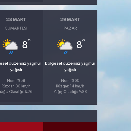
28 MART
29 MART
CUMARTESI
PAZAR
°
°
8
8
esel düzensiz yağmur
Bölgesel düzensiz yağmur
yağışlı
yağışlı
Nem: %58
Nem: %60
Rüzgar: 30 km/h
Rüzgar: 14 km/h
Yağış Olasılığı: %76
Yağış Olasılığı: %88