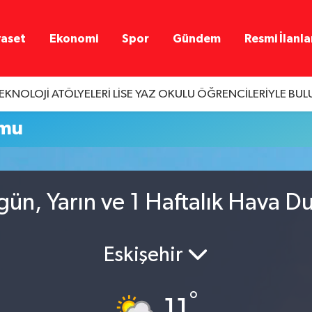
yaset
Ekonomi
Spor
Gündem
Resmi İlanla
 TEKNOLOJİ ATÖLYELERİ LİSE YAZ OKULU ÖĞRENCİLERİYLE BU
umu
gün, Yarın ve 1 Haftalık Hava 
Eskişehir
°
11