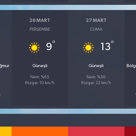
26 MART
27 MART
PERŞEMBE
CUMA
°
°
9
13
ağmur
Güneşli
Güneşli
Bölg
Nem: %65
Nem: %50
Rüzgar: 10 km/h
Rüzgar: 22 km/h
9