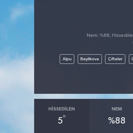
Nem: %88, Hissedilen 
Alpu
Beylikova
Çifteler
HISSEDILEN
NEM
°
5
%88