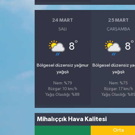
24 MART
25 MART
SALI
ÇARŞAMBA
°
°
8
8
Bölgesel düzensiz yağmur
Bölgesel düzensiz y
yağışlı
yağışlı
Nem: %79
Nem: %75
Rüzgar: 10 km/h
Rüzgar: 17 km/h
Yağış Olasılığı: %88
Yağış Olasılığı: %8
Mihalıççık Hava Kalitesi
Orta