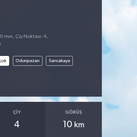
 0 mm, Çiy Noktası: 4,
8
ççık
Odunpazarı
Sarıcakaya
ÇIY
GÖRÜŞ
4
10
km