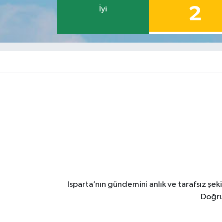
2
İyi
Isparta’nın gündemini anlık ve tarafsız ş
Doğru