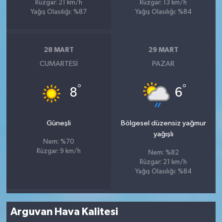
Rüzgar: 21 km/h
Rüzgar: 13 km/h
Yağış Olasılığı: %87
Yağış Olasılığı: %84
28 MART
29 MART
CUMARTESI
PAZAR
°
°
8
6
Güneşli
Bölgesel düzensiz yağmur
yağışlı
Nem: %70
Rüzgar: 9 km/h
Nem: %82
Rüzgar: 21 km/h
Yağış Olasılığı: %84
Arguvan Hava Kalitesi