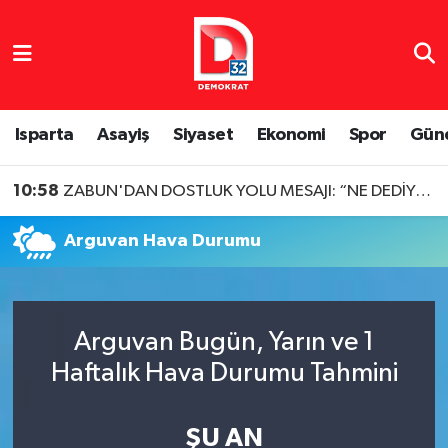
Isparta Nöbetçi Eczaneler
Isparta Hava Durumu
Isparta
Asayiş
Siyaset
Ekonomi
Spor
Gün
Isparta Namaz Vakitleri
10:58
ZABUN'DAN DOSTLUK YOLU MESAJI: “NE DEDİYSEK O”
Isparta Trafik Yoğunluk Haritası
Arguvan Hava Durumu
Süper Lig Puan Durumu ve Fikstür
Tüm Manşetler
Arguvan Bugün, Yarın ve 1
Haftalık Hava Durumu Tahmini
Son Dakika Haberleri
Haber Arşivi
ŞU AN