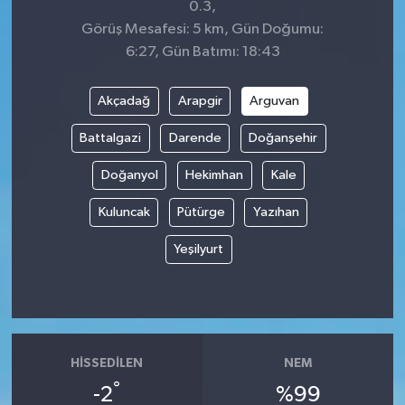
0.3,
Görüş Mesafesi: 5 km, Gün Doğumu:
6:27, Gün Batımı: 18:43
Akçadağ
Arapgir
Arguvan
Battalgazi
Darende
Doğanşehir
Doğanyol
Hekimhan
Kale
Kuluncak
Pütürge
Yazıhan
Yeşilyurt
HISSEDILEN
NEM
°
-2
%99