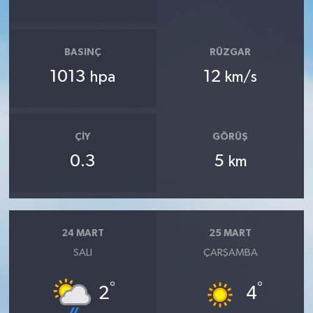
BASINÇ
RÜZGAR
1013
12
hpa
km/s
ÇIY
GÖRÜŞ
0.3
5
km
24 MART
25 MART
SALI
ÇARŞAMBA
°
°
2
4