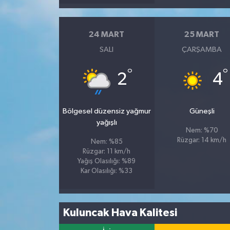
24 MART
25 MART
SALI
ÇARŞAMBA
°
°
2
4
Bölgesel düzensiz yağmur
Güneşli
yağışlı
Nem: %70
Rüzgar: 14 km/h
Nem: %85
Rüzgar: 11 km/h
Yağış Olasılığı: %89
Kar Olasılığı: %33
Kuluncak Hava Kalitesi