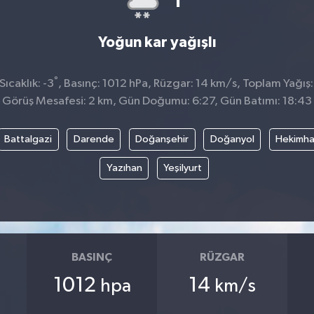
Yoğun kar yağışlı
°
ıcaklık: -3
, Basınç: 1012 hPa, Rüzgar: 14 km/s, Toplam Yağış:
Görüş Mesafesi: 2 km, Gün Doğumu: 6:27, Gün Batımı: 18:43
Battalgazi
Darende
Doğanşehir
Doğanyol
Hekimh
Yazıhan
Yeşilyurt
BASINÇ
RÜZGAR
1012
14
hpa
km/s