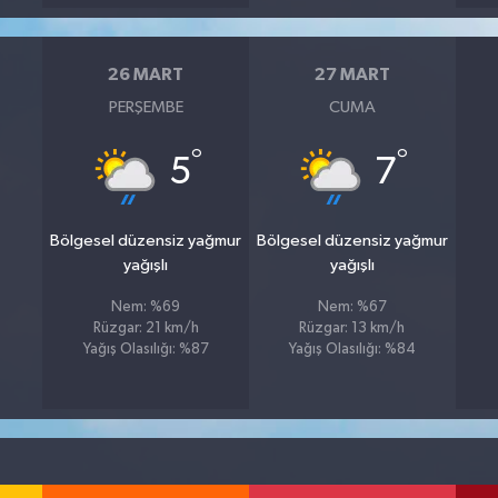
26 MART
27 MART
PERŞEMBE
CUMA
°
°
5
7
Bölgesel düzensiz yağmur
Bölgesel düzensiz yağmur
yağışlı
yağışlı
Nem: %69
Nem: %67
Rüzgar: 21 km/h
Rüzgar: 13 km/h
Yağış Olasılığı: %87
Yağış Olasılığı: %84