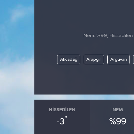
Nem: %99, Hissedilen S
Akçadağ
Arapgir
Arguvan
HISSEDILEN
NEM
°
-3
%99