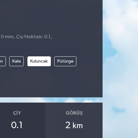
 0 mm, Çiy Noktası: 0.1,
an
Kale
Kuluncak
Pütürge
ÇIY
GÖRÜŞ
0.1
2
km