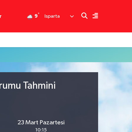
°
9
r
Isparta
urumu Tahmini
23 Mart Pazartesi
10:15