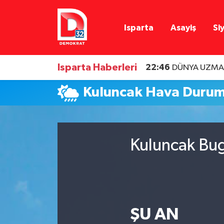
Isparta
Asayiş
Si
Isparta Nöbetçi Eczaneler
Isparta Hava Durumu
Isparta Haberleri
22:46
DÜNYA UZMAN
Isparta Namaz Vakitleri
Kuluncak Hava Duru
Isparta Trafik Yoğunluk Haritası
Süper Lig Puan Durumu ve Fikstür
Kuluncak Bug
Tüm Manşetler
Son Dakika Haberleri
ŞU AN
Haber Arşivi