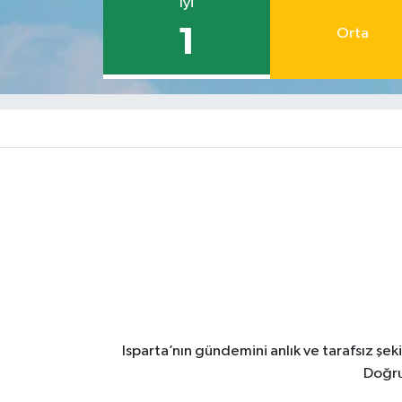
İyi
1
Orta
Isparta’nın gündemini anlık ve tarafsız ş
Doğru