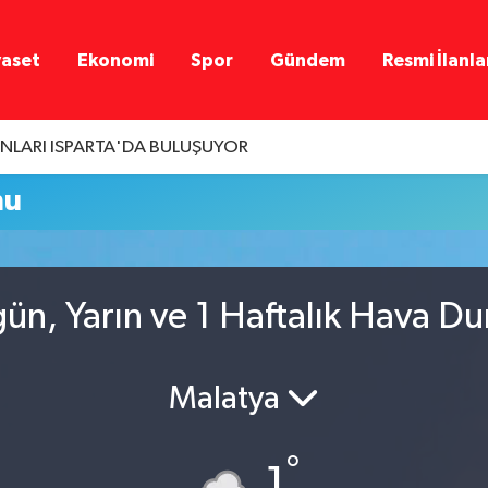
yaset
Ekonomi
Spor
Gündem
Resmi İlanla
LARI ISPARTA'DA BULUŞUYOR
mu
ün, Yarın ve 1 Haftalık Hava D
Malatya
°
1