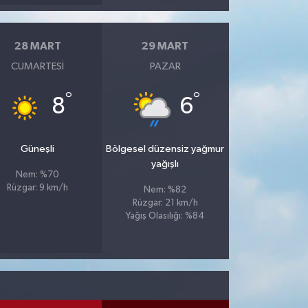
28 MART
29 MART
CUMARTESI
PAZAR
°
°
8
6
Güneşli
Bölgesel düzensiz yağmur
yağışlı
Nem: %70
Rüzgar: 9 km/h
Nem: %82
Rüzgar: 21 km/h
Yağış Olasılığı: %84