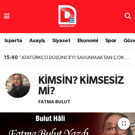
Isparta Nöbetçi Eczaneler
Isparta Hava Durumu
Isparta
Asayiş
Siyaset
Ekonomi
Spor
Gün
Isparta Namaz Vakitleri
15:40
"ATATÜRKÇÜ DÜŞÜNCEYİ SAVUNMAKTAN ÇOK ANLATMALIYIZ"
Isparta Trafik Yoğunluk Haritası
KİMSİN? KİMSESİZ
Süper Lig Puan Durumu ve Fikstür
Mİ?
Tüm Manşetler
FATMA BULUT
Son Dakika Haberleri
Haber Arşivi