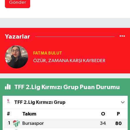
Gönder
Yazarlar
FATMA BULUT
ÖZÜR, ZAMANA KARŞI KAYBEDER
TFF 2.Lig Kırmızı Grup Puan Durumu
TFF 2.Lig Kırmızı Grup
#
Takım
O
P
1
Bursaspor
34
80