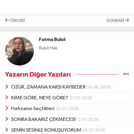
ÖNCEKI
SONRAKI
Fatma Bulut
Bulut Hali
Yazarın Diğer Yazıları
ÖZÜR, ZAMANA KARŞI KAYBEDER
04.08.2026
KİME GÖRE, NEYE GÖRE?
27.07.2026
Hafızanın Seçtikleri
20.07.2026
SONRA BAKARIZ ÇEKMECESİ
13.07.2026
SENİN SESİNLE KONUŞUYORUM
06.07.2026