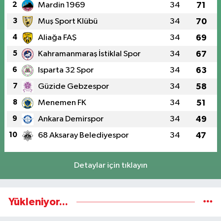
2
Mardin 1969
34
71
3
Muş Sport Klübü
34
70
4
Aliağa FAŞ
34
69
5
Kahramanmaraş İstiklal Spor
34
67
6
Isparta 32 Spor
34
63
7
Güzide Gebzespor
34
58
8
Menemen FK
34
51
9
Ankara Demirspor
34
49
10
68 Aksaray Belediyespor
34
47
Detaylar için tıklayın
Yükleniyor...