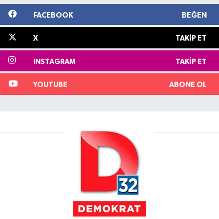
FACEBOOK
BEĞEN
X
TAKIP ET
INSTAGRAM
TAKIP ET
YOUTUBE
ABONE OL