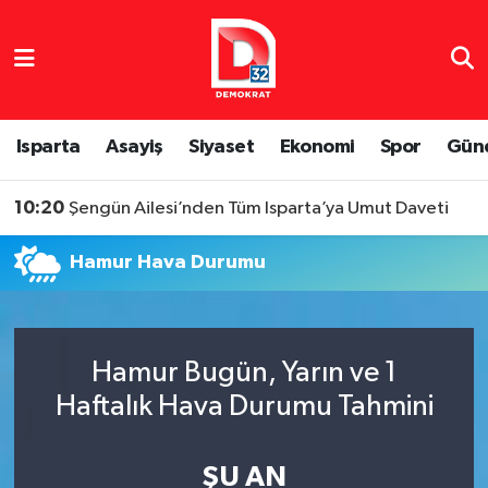
Isparta Nöbetçi Eczaneler
Isparta Hava Durumu
Isparta
Asayiş
Siyaset
Ekonomi
Spor
Gün
Isparta Namaz Vakitleri
10:20
Şengün Ailesi’nden Tüm Isparta’ya Umut Daveti
Isparta Trafik Yoğunluk Haritası
Hamur Hava Durumu
Süper Lig Puan Durumu ve Fikstür
Tüm Manşetler
Hamur Bugün, Yarın ve 1
Haftalık Hava Durumu Tahmini
Son Dakika Haberleri
Haber Arşivi
ŞU AN