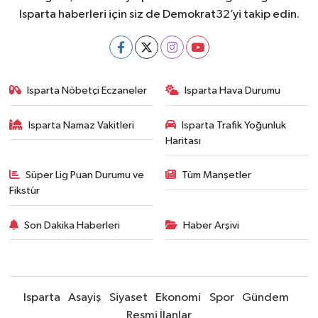
Isparta haberleri için siz de Demokrat32’yi takip edin.
Isparta Nöbetçi Eczaneler
Isparta Hava Durumu
Isparta Namaz Vakitleri
Isparta Trafik Yoğunluk
Haritası
Süper Lig Puan Durumu ve
Tüm Manşetler
Fikstür
Son Dakika Haberleri
Haber Arşivi
Isparta
Asayiş
Siyaset
Ekonomi
Spor
Gündem
Resmi İlanlar