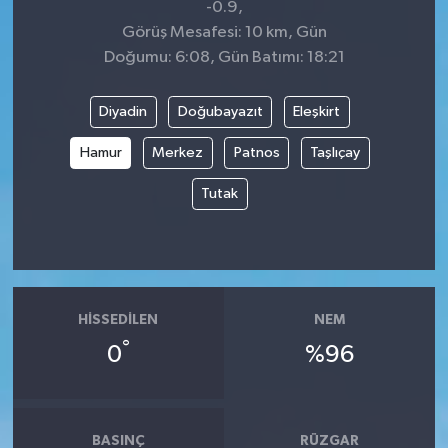
-0.9,
Görüş Mesafesi: 10 km, Gün
Doğumu: 6:08, Gün Batımı: 18:21
Diyadin
Doğubayazıt
Eleşkirt
Hamur
Merkez
Patnos
Taşlıçay
Tutak
HISSEDILEN
NEM
°
0
%96
BASINÇ
RÜZGAR