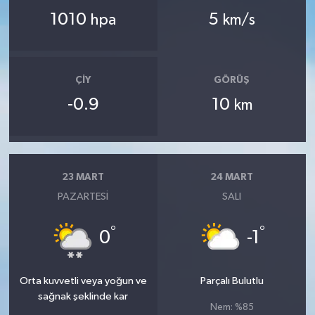
1010
5
hpa
km/s
ÇIY
GÖRÜŞ
-0.9
10
km
23 MART
24 MART
PAZARTESI
SALI
°
°
0
-1
Orta kuvvetli veya yoğun ve
Parçalı Bulutlu
sağnak şeklinde kar
Nem: %85