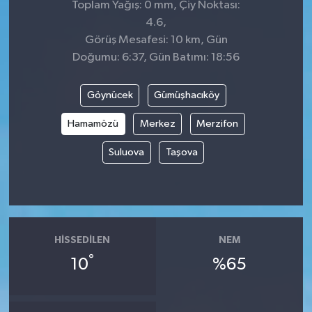
Toplam Yağış: 0 mm, Çiy Noktası:
4.6,
Görüş Mesafesi: 10 km, Gün
Doğumu: 6:37, Gün Batımı: 18:56
Göynücek
Gümüşhacıköy
Hamamözü
Merkez
Merzifon
Suluova
Taşova
HISSEDILEN
NEM
°
10
%65