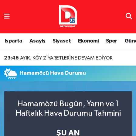
Isparta Nöbetçi Eczaneler
Isparta Hava Durumu
Isparta
Asayiş
Siyaset
Ekonomi
Spor
Gün
Isparta Namaz Vakitleri
23:46
AYIK, KÖY ZİYARETLERİNE DEVAM EDİYOR
Isparta Trafik Yoğunluk Haritası
Hamamözü Hava Durumu
Süper Lig Puan Durumu ve Fikstür
Tüm Manşetler
Hamamözü Bugün, Yarın ve 1
Haftalık Hava Durumu Tahmini
Son Dakika Haberleri
Haber Arşivi
ŞU AN