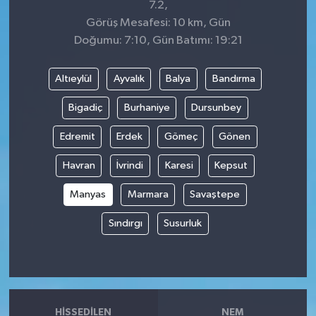
7.2,
Görüş Mesafesi: 10 km, Gün
Doğumu: 7:10, Gün Batımı: 19:21
Altıeylül
Ayvalık
Balya
Bandırma
Bigadiç
Burhaniye
Dursunbey
Edremit
Erdek
Gömeç
Gönen
Havran
İvrindi
Karesi
Kepsut
Manyas
Marmara
Savaştepe
Sındırgı
Susurluk
HISSEDILEN
NEM