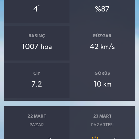
°
4
%87
BASINÇ
RÜZGAR
1007
42
hpa
km/s
ÇIY
GÖRÜŞ
7.2
10
km
22 MART
23 MART
PAZAR
PAZARTESI