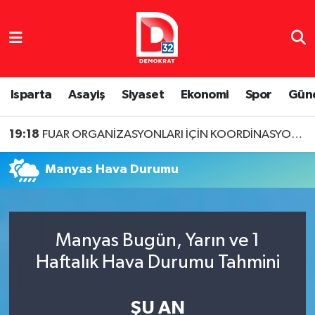
Isparta Nöbetçi Eczaneler
Isparta Hava Durumu
Isparta
Asayiş
Siyaset
Ekonomi
Spor
Gün
Isparta Namaz Vakitleri
19:18
FUAR ORGANİZASYONLARI İÇİN KOORDİNASYON TOPLANTISI
Isparta Trafik Yoğunluk Haritası
Manyas Hava Durumu
Süper Lig Puan Durumu ve Fikstür
Tüm Manşetler
Manyas Bugün, Yarın ve 1
Haftalık Hava Durumu Tahmini
Son Dakika Haberleri
Haber Arşivi
ŞU AN