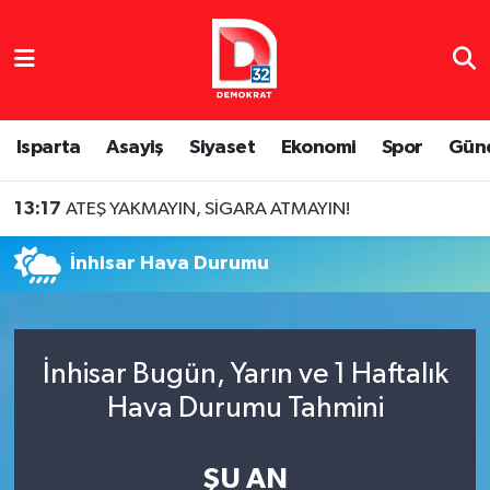
Isparta Nöbetçi Eczaneler
Isparta Hava Durumu
Isparta
Asayiş
Siyaset
Ekonomi
Spor
Gün
Isparta Namaz Vakitleri
13:17
ATEŞ YAKMAYIN, SİGARA ATMAYIN!
Isparta Trafik Yoğunluk Haritası
İnhisar Hava Durumu
Süper Lig Puan Durumu ve Fikstür
Tüm Manşetler
İnhisar Bugün, Yarın ve 1 Haftalık
Hava Durumu Tahmini
Son Dakika Haberleri
Haber Arşivi
ŞU AN