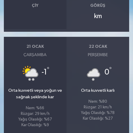
ÇIY
GÖRÜŞ
km
21 OCAK
22 OCAK
ÇARŞAMBA
PERŞEMBE
°
°
-1
0
Orta kuvvetli veya yoğun ve
Orta kuvvetli karlı
sağnak şeklinde kar
Nem: %80
Rüzgar: 21 km/h
Nem: %66
Yağış Olasılığı: %78
Rüzgar: 29 km/h
Kar Olasılığı: %27
Yağış Olasılığı: %67
Kar Olasılığı: %9