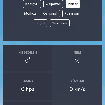
Bozüyük
Gölpazarı
İnhisar
Merkez
Osmaneli
Pazaryeri
Söğüt
Yenipazar
HISSEDILEN
NEM
°
0
%
BASINÇ
RÜZGAR
0
0
hpa
km/s