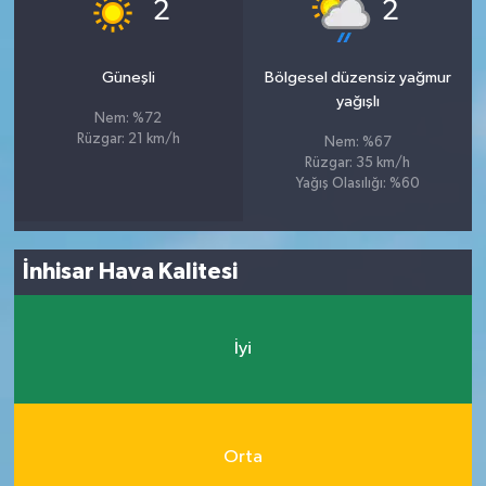
°
°
2
2
Güneşli
Bölgesel düzensiz yağmur
yağışlı
Nem: %72
Rüzgar: 21 km/h
Nem: %67
Rüzgar: 35 km/h
Yağış Olasılığı: %60
İnhisar Hava Kalitesi
İyi
Orta