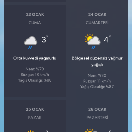
23 OCAK
24 OCAK
CUMA
CUMARTESI
°
°
3
4
Orta kuvvetli yağmurlu
Bölgesel düzensiz yağmur
yağışlı
Nem: %79
Rüzgar: 18 km/h
Nem: %80
Yağış Olasılığı: %88
Rüzgar: 11 km/h
Yağış Olasılığı: %87
25 OCAK
26 OCAK
PAZAR
PAZARTESI