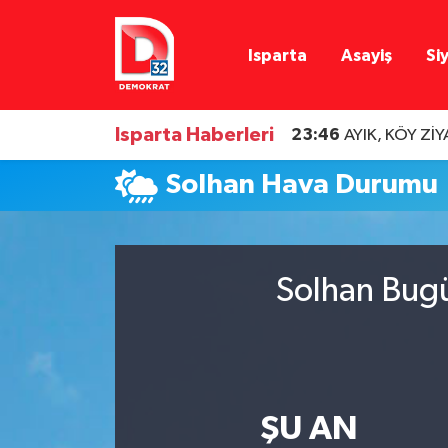
Isparta
Asayiş
Si
Isparta Nöbetçi Eczaneler
Isparta Hava Durumu
Isparta Haberleri
23:46
AYIK, KÖY Zİ
Isparta Namaz Vakitleri
Solhan Hava Durumu
Isparta Trafik Yoğunluk Haritası
Süper Lig Puan Durumu ve Fikstür
Solhan Bugü
Tüm Manşetler
Son Dakika Haberleri
ŞU AN
Haber Arşivi