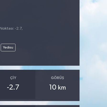
Noktası: -2.7,
Yedisu
ÇIY
GÖRÜŞ
-2.7
10
km