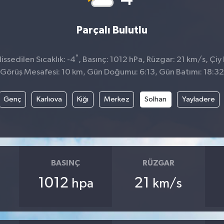
Parçalı Bulutlu
°
ssedilen Sıcaklık: -4
, Basınç: 1012 hPa, Rüzgar: 21 km/s, Çiy 
Görüş Mesafesi: 10 km, Gün Doğumu: 6:13, Gün Batımı: 18:32
Genç
Karlıova
Kiğı
Merkez
Solhan
Yayladere
BASINÇ
RÜZGAR
1012
21
hpa
km/s