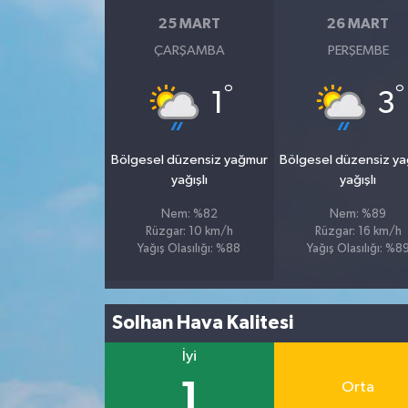
25 MART
26 MART
ÇARŞAMBA
PERŞEMBE
°
°
1
3
Bölgesel düzensiz yağmur
Bölgesel düzensiz y
yağışlı
yağışlı
Nem: %82
Nem: %89
Rüzgar: 10 km/h
Rüzgar: 16 km/h
Yağış Olasılığı: %88
Yağış Olasılığı: %8
Solhan Hava Kalitesi
İyi
1
Orta