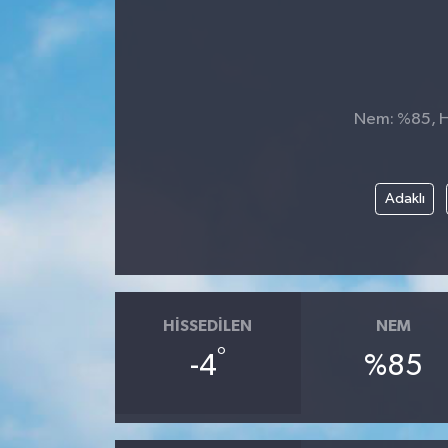
Nem: %85, Hi
Adaklı
HISSEDILEN
NEM
°
-4
%85