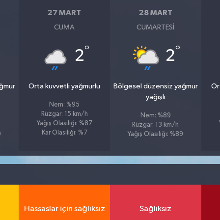
27 MART
28 MART
CUMA
CUMARTESI
°
°
2
2
ağmur
Orta kuvvetli yağmurlu
Bölgesel düzensiz yağmur
Or
yağışlı
Nem: %95
Rüzgar: 15 km/h
Nem: %89
Yağış Olasılığı: %87
Rüzgar: 13 km/h
Kar Olasılığı: %7
9
Yağış Olasılığı: %89
Hassaslar için sağlıksız
Sağlıksız