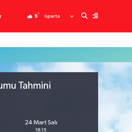
°
9
r
Isparta
rumu Tahmini
24 Mart Salı
18:15