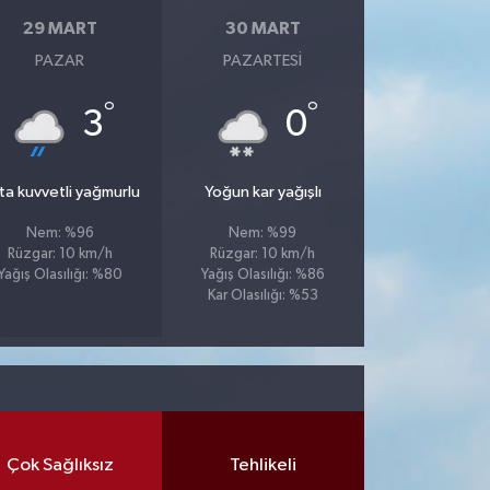
29 MART
30 MART
PAZAR
PAZARTESI
°
°
3
0
ta kuvvetli yağmurlu
Yoğun kar yağışlı
Nem: %96
Nem: %99
Rüzgar: 10 km/h
Rüzgar: 10 km/h
Yağış Olasılığı: %80
Yağış Olasılığı: %86
Kar Olasılığı: %53
Çok Sağlıksız
Tehlikeli