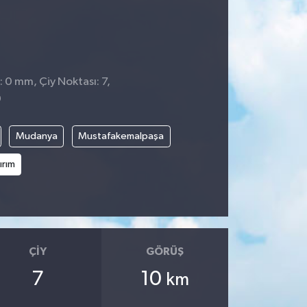
: 0 mm, Çiy Noktası: 7,
0
Mudanya
Mustafakemalpaşa
ırım
ÇIY
GÖRÜŞ
7
10
km