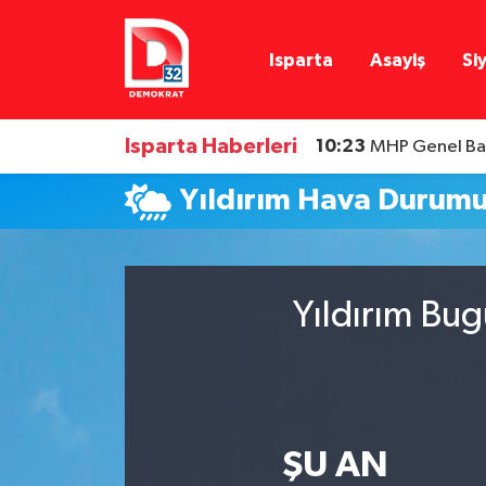
Isparta
Asayiş
Si
Isparta Nöbetçi Eczaneler
Isparta Hava Durumu
Isparta Haberleri
10:23
MHP Genel Başk
Isparta Namaz Vakitleri
Yıldırım Hava Durum
Isparta Trafik Yoğunluk Haritası
Süper Lig Puan Durumu ve Fikstür
Yıldırım Bug
Tüm Manşetler
Son Dakika Haberleri
ŞU AN
Haber Arşivi