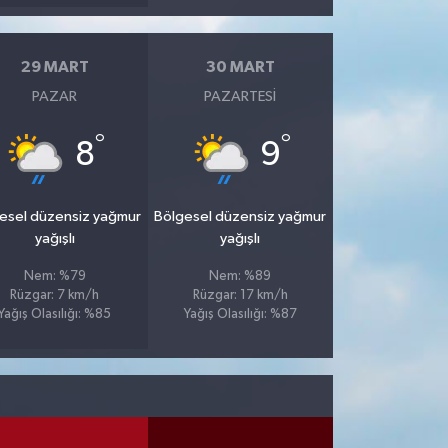
29 MART
30 MART
PAZAR
PAZARTESI
°
°
8
9
esel düzensiz yağmur
Bölgesel düzensiz yağmur
yağışlı
yağışlı
Nem: %79
Nem: %89
Rüzgar: 7 km/h
Rüzgar: 17 km/h
Yağış Olasılığı: %85
Yağış Olasılığı: %87