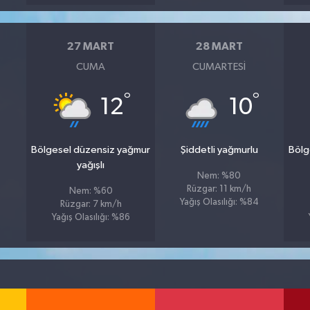
27 MART
28 MART
CUMA
CUMARTESI
°
°
12
10
Bölgesel düzensiz yağmur
Şiddetli yağmurlu
Bölg
yağışlı
Nem: %80
Rüzgar: 11 km/h
Nem: %60
Yağış Olasılığı: %84
Rüzgar: 7 km/h
Yağış Olasılığı: %86