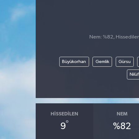
Nem: %82, Hissedilen 
Büyükorhan
Gemlik
Gürsu
Nilü
HISSEDILEN
NEM
°
9
%82