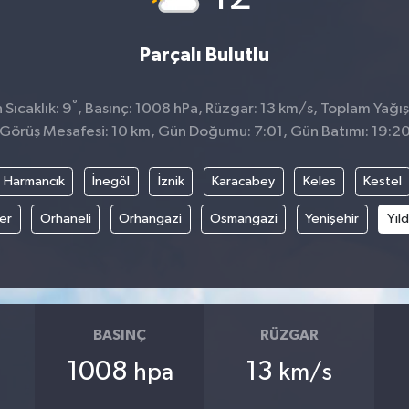
Parçalı Bulutlu
°
Sıcaklık: 9
, Basınç: 1008 hPa, Rüzgar: 13 km/s, Toplam Yağış
Görüş Mesafesi: 10 km, Gün Doğumu: 7:01, Gün Batımı: 19:2
Harmancık
İnegöl
İznik
Karacabey
Keles
Kestel
fer
Orhaneli
Orhangazi
Osmangazi
Yenişehir
Yıld
BASINÇ
RÜZGAR
1008
13
hpa
km/s