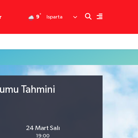
°
9
r
Isparta
urumu Tahmini
24 Mart Salı
19:00