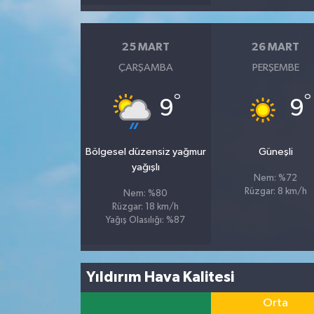
25 MART
26 MART
ÇARŞAMBA
PERŞEMBE
°
°
9
9
Bölgesel düzensiz yağmur
Güneşli
yağışlı
Nem: %72
Rüzgar: 8 km/h
Nem: %80
Rüzgar: 18 km/h
Yağış Olasılığı: %87
Yıldırım Hava Kalitesi
Orta