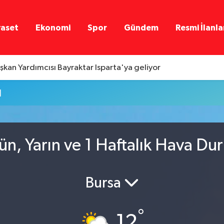
yaset
Ekonomi
Spor
Gündem
Resmi İlanla
an Yardımcısı Bayraktar Isparta'ya geliyor
u
ün, Yarın ve 1 Haftalık Hava D
Bursa
°
12