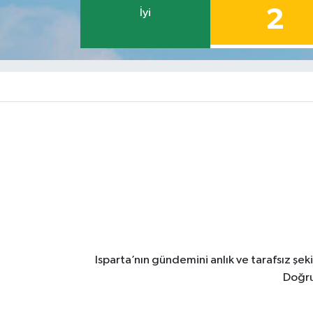
2
İyi
Isparta’nın gündemini anlık ve tarafsız ş
Doğru