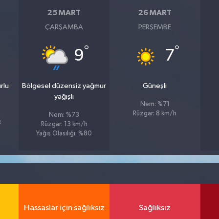
25 MART
26 MART
ÇARŞAMBA
PERŞEMBE
°
°
9
7
rlu
Bölgesel düzensiz yağmur
Güneşli
yağışlı
Nem: %71
Rüzgar: 8 km/h
Nem: %73
8
Rüzgar: 13 km/h
Yağış Olasılığı: %80
Hassaslar için sağlıksız
Sağlıksız