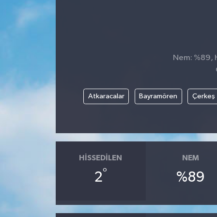
Nem: %89, Hi
Atkaracalar
Bayramören
Çerkeş
HISSEDILEN
NEM
°
2
%89