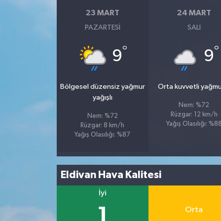
23 MART
24 MART
PAZARTESI
SALI
°
°
9
9
Bölgesel düzensiz yağmur
Orta kuvvetli yağmu
yağışlı
Nem: %72
Rüzgar: 12 km/h
Nem: %72
Yağış Olasılığı: %8
Rüzgar: 8 km/h
Yağış Olasılığı: %87
Eldivan Hava Kalitesi
İyi
1
Orta