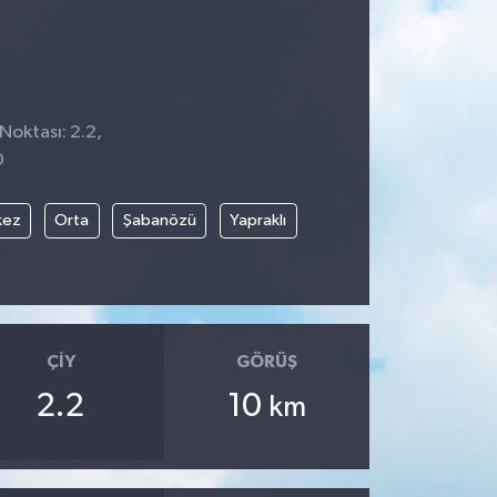
Noktası: 2.2,
0
kez
Orta
Şabanözü
Yapraklı
ÇIY
GÖRÜŞ
2.2
10
km