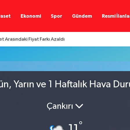
yaset
Ekonomi
Spor
Gündem
Resmi İlanla
t Arasındaki Fiyat Farkı Azaldı
ün, Yarın ve 1 Haftalık Hava Du
Çankırı
°
11