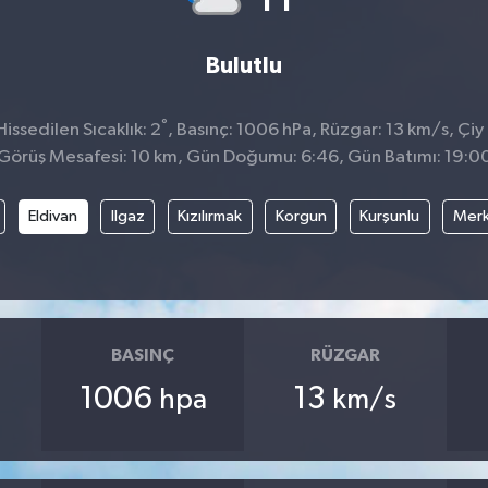
Bulutlu
°
ssedilen Sıcaklık: 2
, Basınç: 1006 hPa, Rüzgar: 13 km/s, Çiy 
Görüş Mesafesi: 10 km, Gün Doğumu: 6:46, Gün Batımı: 19:0
Eldivan
Ilgaz
Kızılırmak
Korgun
Kurşunlu
Mer
BASINÇ
RÜZGAR
1006
13
hpa
km/s