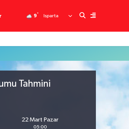
°
9
r
Isparta
rumu Tahmini
22 Mart Pazar
05:00