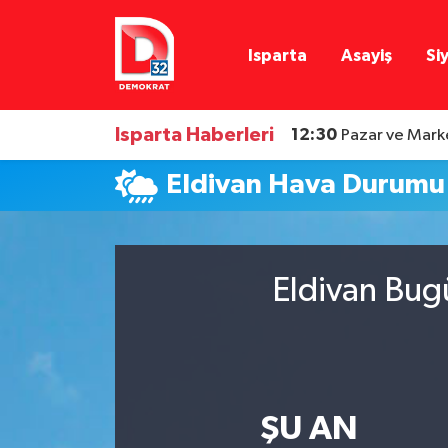
Isparta
Asayiş
Si
Isparta Nöbetçi Eczaneler
Isparta Hava Durumu
Isparta Haberleri
12:30
Pazar ve Marke
Isparta Namaz Vakitleri
Eldivan Hava Durumu
Isparta Trafik Yoğunluk Haritası
Süper Lig Puan Durumu ve Fikstür
Eldivan Bug
Tüm Manşetler
Son Dakika Haberleri
ŞU AN
Haber Arşivi