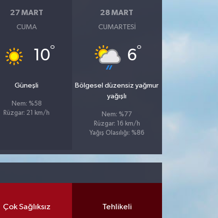
27 MART
28 MART
CUMA
CUMARTESI
°
°
10
6
Güneşli
Bölgesel düzensiz yağmur
yağışlı
Nem: %58
Rüzgar: 21 km/h
Nem: %77
Rüzgar: 16 km/h
Yağış Olasılığı: %86
Çok Sağlıksız
Tehlikeli