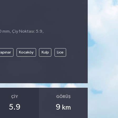
 0 mm, Çiy Noktası: 5.9,
apınar
Kocaköy
Kulp
Lice
ÇIY
GÖRÜŞ
5.9
9
km