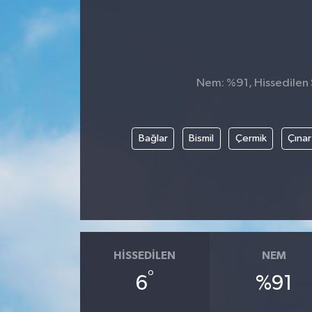
Nem: %91, Hissedilen S
Bağlar
Bismil
Çermik
Çınar
HISSEDILEN
NEM
°
6
%91