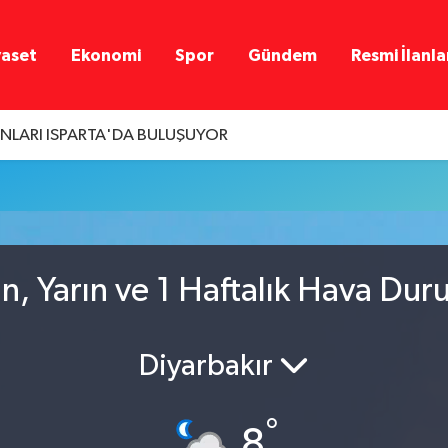
yaset
Ekonomi
Spor
Gündem
Resmi İlanla
LARI ISPARTA'DA BULUŞUYOR
n, Yarın ve 1 Haftalık Hava Du
Diyarbakır
°
8