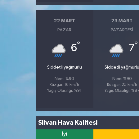
22 MART
23 MART
PAZAR
PAZARTESI
°
°
6
7
Şiddetli yağmurlu
Şiddetli yağmurl
Nem: %90
Nem: %90
Rüzgar: 16 km/h
Rüzgar: 25 km/h
Yağış Olasılığı: %91
Yağış Olasılığı: %8
Silvan Hava Kalitesi
İyi