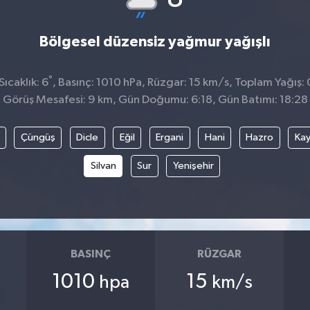
Bölgesel düzensiz yağmur yağışlı
°
ıcaklık: 6
, Basınç: 1010 hPa, Rüzgar: 15 km/s, Toplam Yağış:
Görüş Mesafesi: 9 km, Gün Doğumu: 6:18, Gün Batımı: 18:28
Çüngüş
Dicle
Eğil
Ergani
Hani
Hazro
Kay
Silvan
Sur
Yenişehir
BASINÇ
RÜZGAR
1010
15
hpa
km/s