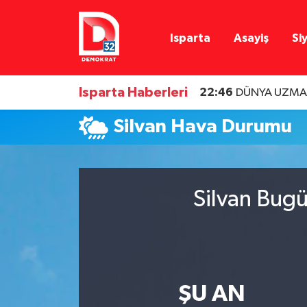
Isparta
Asayiş
Si
Isparta Nöbetçi Eczaneler
Isparta Hava Durumu
Isparta Haberleri
22:46
DÜNYA UZMAN
Isparta Namaz Vakitleri
Silvan Hava Durumu
Isparta Trafik Yoğunluk Haritası
Süper Lig Puan Durumu ve Fikstür
Silvan Bugü
Tüm Manşetler
Son Dakika Haberleri
ŞU AN
Haber Arşivi