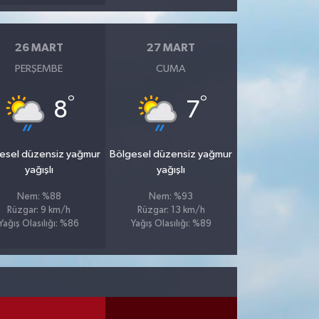
26 MART
27 MART
PERŞEMBE
CUMA
°
°
8
7
esel düzensiz yağmur
Bölgesel düzensiz yağmur
yağışlı
yağışlı
Nem: %88
Nem: %93
Rüzgar: 9 km/h
Rüzgar: 13 km/h
Yağış Olasılığı: %86
Yağış Olasılığı: %89