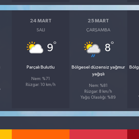
24 MART
25 MART
SALI
ÇARŞAMBA
°
°
9
8
u
Parçalı Bulutlu
Bölgesel düzensiz yağmur
Bölg
yağışlı
Nem: %71
Rüzgar: 10 km/h
Nem: %81
7
Rüzgar: 8 km/h
Yağış Olasılığı: %89