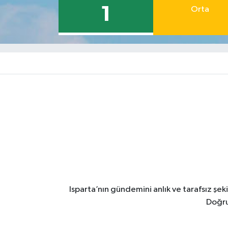
1
Orta
Isparta’nın gündemini anlık ve tarafsız ş
Doğru