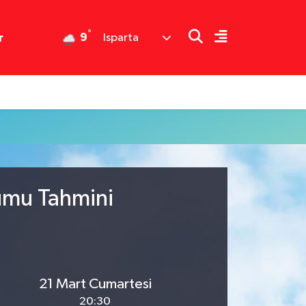
°
9
r
Isparta
rumu Tahmini
21 Mart Cumartesi
20:30