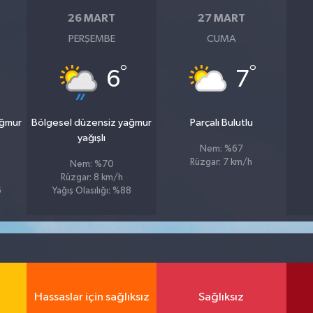
26 MART
27 MART
PERŞEMBE
CUMA
°
°
6
7
ağmur
Bölgesel düzensiz yağmur
Parçalı Bulutlu
yağışlı
Nem: %67
Rüzgar: 7 km/h
Nem: %70
Rüzgar: 8 km/h
6
Yağış Olasılığı: %88
Hassaslar için sağlıksız
Sağlıksız