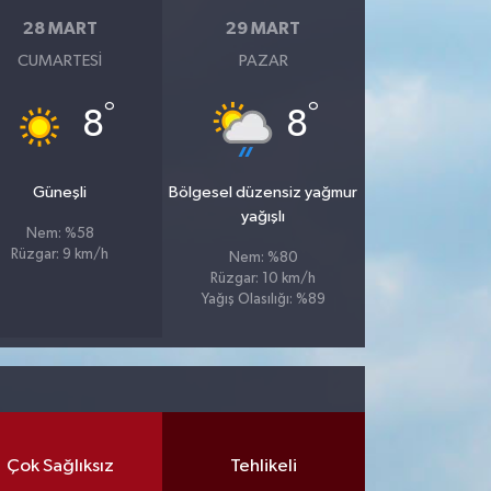
28 MART
29 MART
CUMARTESI
PAZAR
°
°
8
8
Güneşli
Bölgesel düzensiz yağmur
yağışlı
Nem: %58
Rüzgar: 9 km/h
Nem: %80
Rüzgar: 10 km/h
Yağış Olasılığı: %89
Çok Sağlıksız
Tehlikeli