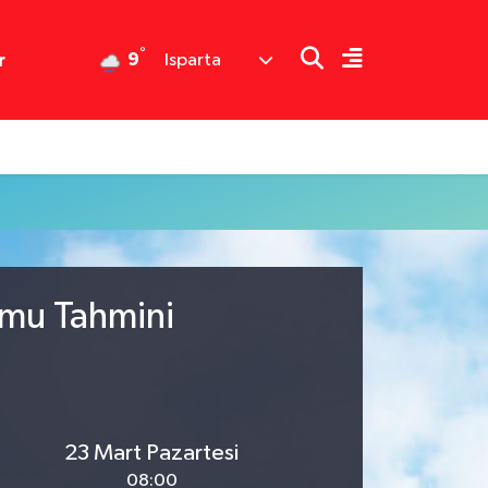
°
9
r
Isparta
umu Tahmini
23 Mart Pazartesi
08:00