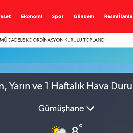
yaset
Ekonomi
Spor
Gündem
Resmi İlanla
A MÜCADELE KOORDİNASYON KURULU TOPLANDI
n, Yarın ve 1 Haftalık Hava Dur
Gümüşhane
°
8