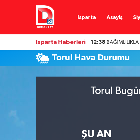
Isparta
Asayiş
Si
Isparta Nöbetçi Eczaneler
Isparta Hava Durumu
Isparta Haberleri
12:38
BAĞIMLILIKL
Isparta Namaz Vakitleri
Torul Hava Durumu
Isparta Trafik Yoğunluk Haritası
Süper Lig Puan Durumu ve Fikstür
Torul Bugü
Tüm Manşetler
Son Dakika Haberleri
ŞU AN
Haber Arşivi