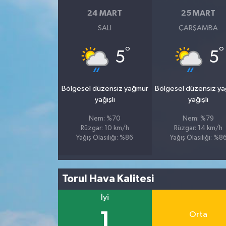
24 MART
25 MART
SALI
ÇARŞAMBA
°
°
5
5
Bölgesel düzensiz yağmur
Bölgesel düzensiz y
yağışlı
yağışlı
Nem: %70
Nem: %79
Rüzgar: 10 km/h
Rüzgar: 14 km/h
Yağış Olasılığı: %86
Yağış Olasılığı: %8
Torul Hava Kalitesi
İyi
1
Orta