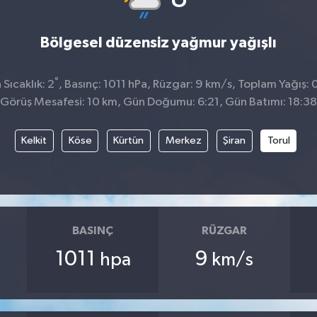
Bölgesel düzensiz yağmur yağışlı
°
Sıcaklık: 2
, Basınç: 1011 hPa, Rüzgar: 9 km/s, Toplam Yağış: 
Görüş Mesafesi: 10 km, Gün Doğumu: 6:21, Gün Batımı: 18:38
Kelkit
Köse
Kürtün
Merkez
Şiran
Torul
BASINÇ
RÜZGAR
1011
9
hpa
km/s