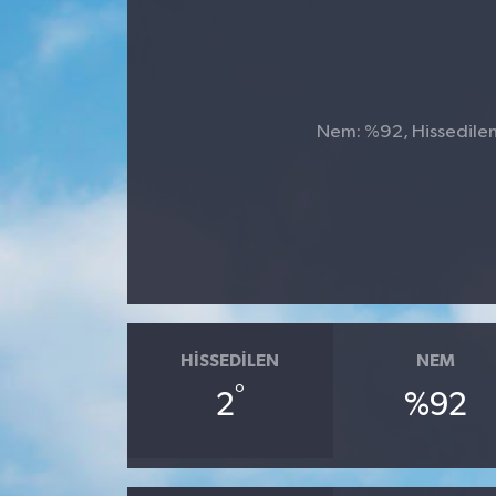
Nem: %92, Hissedilen 
HISSEDILEN
NEM
°
2
%92