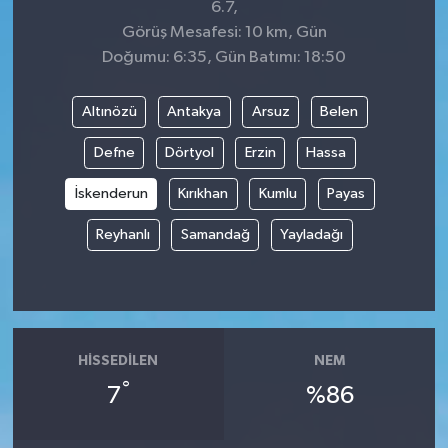
6.7,
Görüş Mesafesi: 10 km, Gün
Doğumu: 6:35, Gün Batımı: 18:50
Altınözü
Antakya
Arsuz
Belen
Defne
Dörtyol
Erzin
Hassa
İskenderun
Kırıkhan
Kumlu
Payas
Reyhanlı
Samandağ
Yayladağı
HISSEDILEN
NEM
°
7
%86