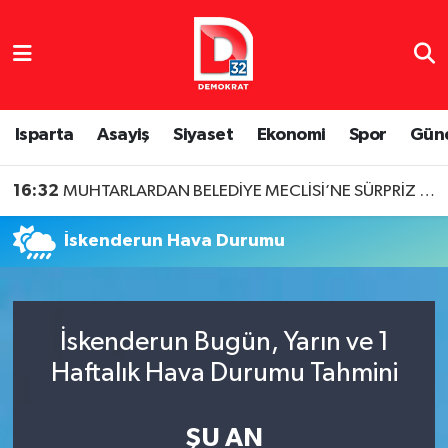
Isparta Nöbetçi Eczaneler
Isparta Hava Durumu
Isparta
Asayiş
Siyaset
Ekonomi
Spor
Gün
Isparta Namaz Vakitleri
16:32
MUHTARLARDAN BELEDİYE MECLİSİ’NE SÜRPRİZ ZİYARET
Isparta Trafik Yoğunluk Haritası
İskenderun Hava Durumu
Süper Lig Puan Durumu ve Fikstür
Tüm Manşetler
İskenderun Bugün, Yarın ve 1
Haftalık Hava Durumu Tahmini
Son Dakika Haberleri
Haber Arşivi
ŞU AN