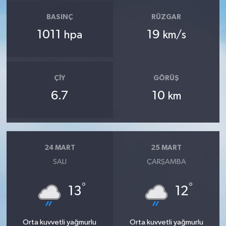
BASINÇ
RÜZGAR
1011
19
hpa
km/s
ÇIY
GÖRÜŞ
6.7
10
km
24 MART
25 MART
SALI
ÇARŞAMBA
°
°
13
12
Orta kuvvetli yağmurlu
Orta kuvvetli yağmurlu