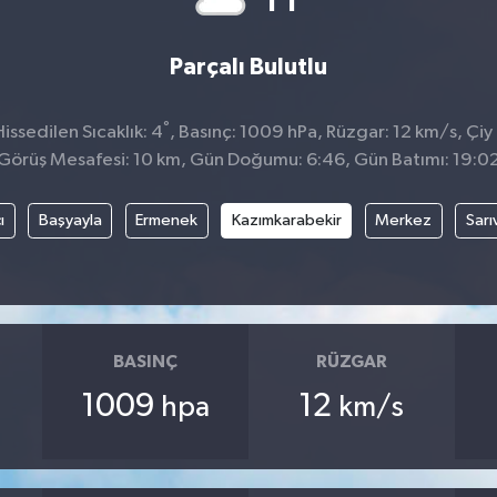
Parçalı Bulutlu
°
ssedilen Sıcaklık: 4
, Basınç: 1009 hPa, Rüzgar: 12 km/s, Çiy 
Görüş Mesafesi: 10 km, Gün Doğumu: 6:46, Gün Batımı: 19:0
ı
Başyayla
Ermenek
Kazımkarabekir
Merkez
Sarı
BASINÇ
RÜZGAR
1009
12
hpa
km/s