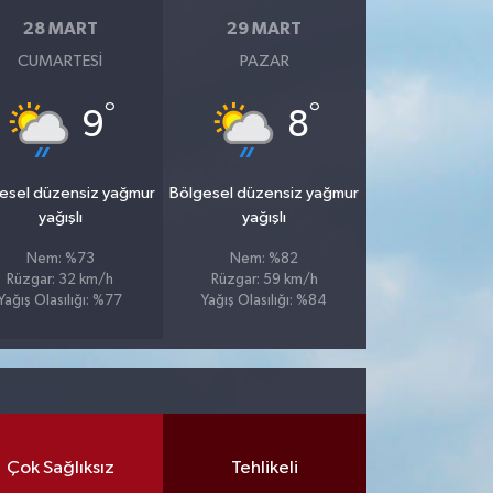
28 MART
29 MART
CUMARTESI
PAZAR
°
°
9
8
esel düzensiz yağmur
Bölgesel düzensiz yağmur
yağışlı
yağışlı
Nem: %73
Nem: %82
Rüzgar: 32 km/h
Rüzgar: 59 km/h
Yağış Olasılığı: %77
Yağış Olasılığı: %84
Çok Sağlıksız
Tehlikeli