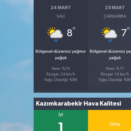
24 MART
25 MART
SALI
ÇARŞAMBA
°
°
8
7
Bölgesel düzensiz yağmur
Bölgesel düzensiz y
yağışlı
yağışlı
Nem: %74
Nem: %77
Rüzgar: 24 km/h
Rüzgar: 14 km/h
Yağış Olasılığı: %89
Yağış Olasılığı: %8
Kazımkarabekir Hava Kalitesi
İyi
1
Orta