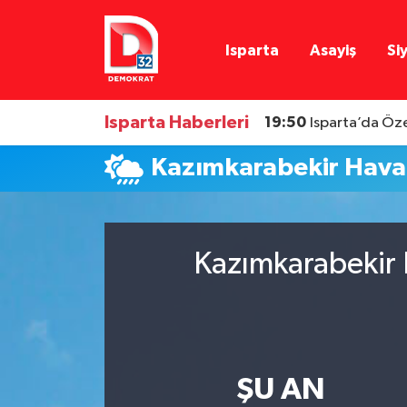
Isparta
Asayiş
Si
Isparta Nöbetçi Eczaneler
Isparta Hava Durumu
Isparta Haberleri
19:50
Isparta’da Öze
Isparta Namaz Vakitleri
Kazımkarabekir Hav
Isparta Trafik Yoğunluk Haritası
Süper Lig Puan Durumu ve Fikstür
Kazımkarabekir 
Tüm Manşetler
Son Dakika Haberleri
ŞU AN
Haber Arşivi