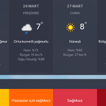
26 MART
27 MART
PERŞEMBE
CUMA
°
°
7
8
ağmur
Orta kuvvetli yağmurlu
Güneşli
Bölg
Nem: %79
Nem: %66
Rüzgar: 16 km/h
Rüzgar: 27 km/h
Yağış Olasılığı: %88
9
Hassaslar için sağlıksız
Sağlıksız