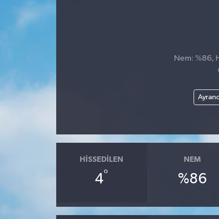
Nem: %86, Hi
Ayranc
HISSEDILEN
NEM
°
4
%86