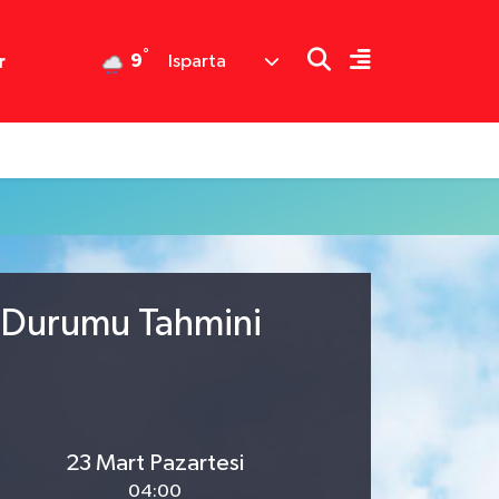
°
9
r
Isparta
a Durumu Tahmini
23 Mart Pazartesi
04:00