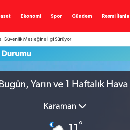
yaset
Ekonomi
Spor
Gündem
Resmi İlanla
l Güvenlik Mesleğine İlgi Sürüyor
a Durumu
Bugün, Yarın ve 1 Haftalık Hav
Karaman
°
11