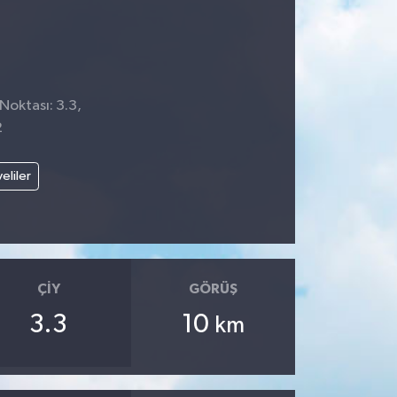
Noktası: 3.3,
2
veliler
ÇIY
GÖRÜŞ
3.3
10
km