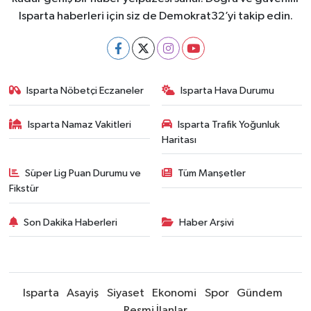
Isparta haberleri için siz de Demokrat32’yi takip edin.
Isparta Nöbetçi Eczaneler
Isparta Hava Durumu
Isparta Namaz Vakitleri
Isparta Trafik Yoğunluk
Haritası
Süper Lig Puan Durumu ve
Tüm Manşetler
Fikstür
Son Dakika Haberleri
Haber Arşivi
Isparta
Asayiş
Siyaset
Ekonomi
Spor
Gündem
Resmi İlanlar