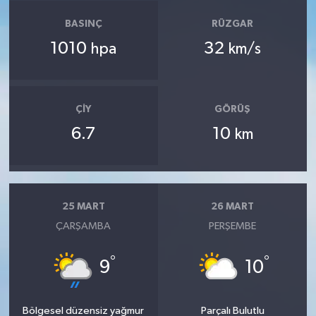
BASINÇ
RÜZGAR
1010
32
hpa
km/s
ÇIY
GÖRÜŞ
6.7
10
km
25 MART
26 MART
ÇARŞAMBA
PERŞEMBE
°
°
9
10
Bölgesel düzensiz yağmur
Parçalı Bulutlu