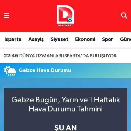
Isparta Nöbetçi Eczaneler
Isparta Hava Durumu
Isparta
Asayiş
Siyaset
Ekonomi
Spor
Gün
Isparta Namaz Vakitleri
22:46
DÜNYA UZMANLARI ISPARTA'DA BULUŞUYOR
Isparta Trafik Yoğunluk Haritası
Gebze Hava Durumu
Süper Lig Puan Durumu ve Fikstür
Tüm Manşetler
Gebze Bugün, Yarın ve 1 Haftalık
Hava Durumu Tahmini
Son Dakika Haberleri
Haber Arşivi
ŞU AN