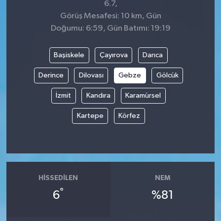
6.7,
Görüş Mesafesi: 10 km, Gün
Doğumu: 6:59, Gün Batımı: 19:19
Başiskele
Çayırova
Darıca
Derince
Dilovası
Gebze
Gölcük
İzmit
Kandıra
Karamürsel
Kartepe
Körfez
HISSEDILEN
NEM
°
6
%81